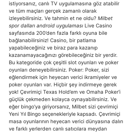
istiyorsanız, canlı TV uygulamasına göz atabilir
ve tüm maçları gerçek zamanlı olarak
izleyebilirsiniz. Ve tahmin et ne oldu?
Milbet
spor dalları android uygulaması
Live Casino
sayfasında 200’den fazla farklı oyuna bile
bağlanabilirsiniz! Casino, bir patlama
yapabileceğiniz ve biraz para kazanıp
kazanamayacağınızı görebileceğiniz bir yerdir.
Bu kategoride çok çeşitli slot oyunları ve poker
oyunları deneyebilirsiniz. Poker: Poker, sizi
eğlendirmek için heyecan verici ikramiyeler ve
poker oyunları var. Hiçbir şey indirmeye gerek
yok! Çevrimiçi Texas Hold’em ve Omaha Poker’i
güçlük çekmeden kolayca oynayabilirsiniz. Ve
eğer bingo’ya giriyorsanız, Milbet sizi çevrimiçi
Yeni Yıl Bingo seçenekleriyle kapsadı. Çevrimiçi
masa oyunlarının heyecan verici dünyasına dalın
ve farklı yerlerden canlı satıcılara meydan