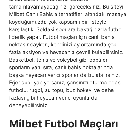
tamamlayamayacağınızı göreceksiniz. Bu siteyi
Milbet Canlı Bahis alternatifleri altındaki masaya
koyduğumuzda çok kapsamlı bir listeyle
karşılaştık. Soldaki sporlara baktığınızda futbol
liderlik yapar. Futbol maçları için canlı bahis
noktasındayken, kendinizi ay ortamında çok
fazla aksiyon ve heyecanla çevrili bulabilirsiniz.
Basketbol, tenis ve voleybol gibi popüler
sporların yanı sıra, canlı bahis noktalarında
başka heyecan verici sporlar da bulabilirsiniz.
Eğer spor yapıyorsanız, şansınızı oturma odası
futbolu, rugbi, su topu, buz hokeyi ve daha
fazlası gibi heyecan verici oyunlarda
deneyebilirsiniz.
Milbet Futbol Maçları