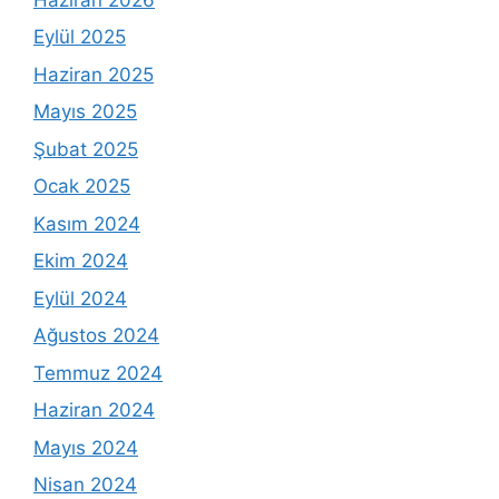
Eylül 2025
Haziran 2025
Mayıs 2025
Şubat 2025
Ocak 2025
Kasım 2024
Ekim 2024
Eylül 2024
Ağustos 2024
Temmuz 2024
Haziran 2024
Mayıs 2024
Nisan 2024