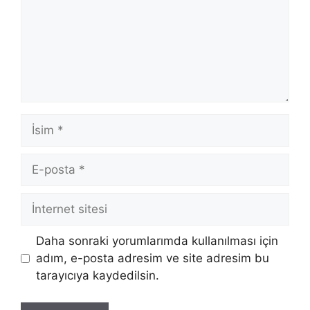
İsim
E-
posta
İnternet
sitesi
Daha sonraki yorumlarımda kullanılması için
adım, e-posta adresim ve site adresim bu
tarayıcıya kaydedilsin.