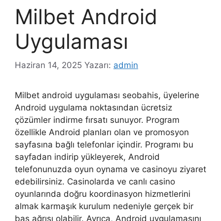
Milbet Android
Uygulaması
Haziran 14, 2025
Yazarı:
admin
Milbet android uygulaması seobahis, üyelerine
Android uygulama noktasından ücretsiz
çözümler indirme fırsatı sunuyor. Program
özellikle Android planları olan ve promosyon
sayfasına bağlı telefonlar içindir. Programı bu
sayfadan indirip yükleyerek, Android
telefonunuzda oyun oynama ve casinoyu ziyaret
edebilirsiniz. Casinolarda ve canlı casino
oyunlarında doğru koordinasyon hizmetlerini
almak karmaşık kurulum nedeniyle gerçek bir
baş ağrısı olabilir. Ayrıca, Android uygulamasını