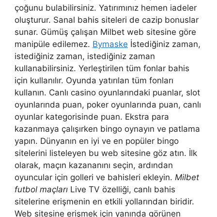
çoğunu bulabilirsiniz. Yatırımınız hemen iadeler
oluşturur. Sanal bahis siteleri de cazip bonuslar
sunar. Gümüş çalışan Milbet web sitesine göre
manipüle edilemez.
Bymaske
İstediğiniz zaman,
istediğiniz zaman, istediğiniz zaman
kullanabilirsiniz. Yerleştirilen tüm fonlar bahis
için kullanılır. Oyunda yatırılan tüm fonları
kullanın. Canlı casino oyunlarındaki puanlar, slot
oyunlarında puan, poker oyunlarında puan, canlı
oyunlar kategorisinde puan. Ekstra para
kazanmaya çalışırken bingo oynayın ve patlama
yapın. Dünyanın en iyi ve en popüler bingo
sitelerini listeleyen bu web sitesine göz atın. İlk
olarak, maçın kazananını seçin, ardından
oyuncular için golleri ve bahisleri ekleyin.
Milbet
futbol maçları
Live TV özelliği, canlı bahis
sitelerine erişmenin en etkili yollarından biridir.
Web sitesine erişmek için yanında görünen