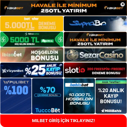
×
MILBET GİRİŞ İÇİN TIKLAYINIZ!