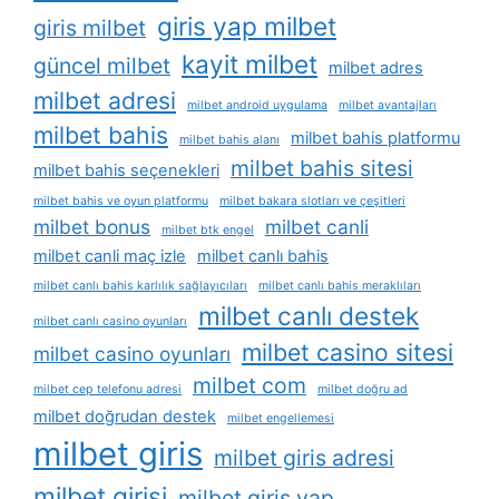
giris yap milbet
giris milbet
kayit milbet
güncel milbet
milbet adres
milbet adresi
milbet android uygulama
milbet avantajları
milbet bahis
milbet bahis platformu
milbet bahis alanı
milbet bahis sitesi
milbet bahis seçenekleri
milbet bahis ve oyun platformu
milbet bakara slotları ve çeşitleri
milbet bonus
milbet canli
milbet btk engel
milbet canli maç izle
milbet canlı bahis
milbet canlı bahis karlılık sağlayıcıları
milbet canlı bahis meraklıları
milbet canlı destek
milbet canlı casino oyunları
milbet casino sitesi
milbet casino oyunları
milbet com
milbet cep telefonu adresi
milbet doğru ad
milbet doğrudan destek
milbet engellemesi
milbet giris
milbet giris adresi
milbet girisi
milbet giris yap