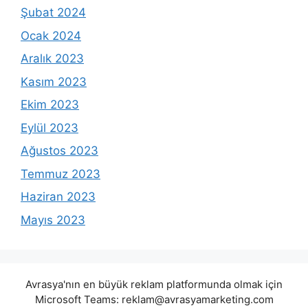
Şubat 2024
Ocak 2024
Aralık 2023
Kasım 2023
Ekim 2023
Eylül 2023
Ağustos 2023
Temmuz 2023
Haziran 2023
Mayıs 2023
Avrasya'nın en büyük reklam platformunda olmak için
Microsoft Teams:
reklam@avrasyamarketing.com