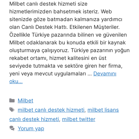
Milbet canlı destek hizmeti size
hizmetlerimizden bahsetmek isteriz. Web
sitenizde göze batmadan kalmanıza yardımcı
olan Canlı Destek Hattı. Etkilenen Müşteriler.
Özellikle Türkiye pazarında bilinen ve güvenilen
Milbet odaklanarak bu konuda etkili bir kaynak
oluşturmaya çalışıyoruz. Türkiye pazarının yoğun
rekabet ortamı, hizmet kalitesini en üst
seviyede tutmakta ve sektöre giren her firma,
yeni veya mevcut uygulamaları …
Devamını
oku…
Kategoriler
Milbet
Etiketler
milbet canlı destek hizmeti
,
milbet lisans
canlı destek hizmeti
,
milbet twitter
Yorum yap