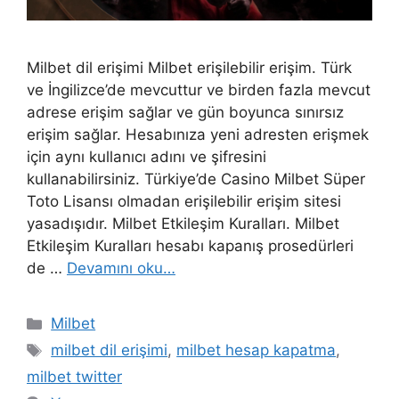
Milbet dil erişimi Milbet erişilebilir erişim. Türk
ve İngilizce’de mevcuttur ve birden fazla mevcut
adrese erişim sağlar ve gün boyunca sınırsız
erişim sağlar. Hesabınıza yeni adresten erişmek
için aynı kullanıcı adını ve şifresini
kullanabilirsiniz. Türkiye’de Casino Milbet Süper
Toto Lisansı olmadan erişilebilir erişim sitesi
yasadışıdır. Milbet Etkileşim Kuralları. Milbet
Etkileşim Kuralları hesabı kapanış prosedürleri
de …
Devamını oku…
Kategoriler
Milbet
Etiketler
milbet dil erişimi
,
milbet hesap kapatma
,
milbet twitter