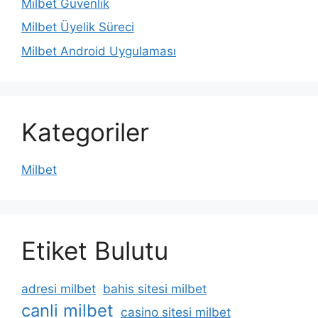
Milbet Güvenlik
Milbet Üyelik Süreci
Milbet Android Uygulaması
Kategoriler
Milbet
Etiket Bulutu
adresi milbet
bahis sitesi milbet
canli milbet
casino sitesi milbet