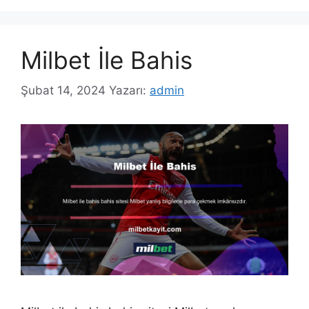
Milbet İle Bahis
Şubat 14, 2024
Yazarı:
admin