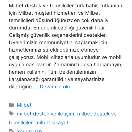
Milbet destek ve temsilciler türk bahis tutkunları
için Milbet müşteri hizmetleri ve Milbet
temsilcileri düşündüğünüzden çok daha iyi
durumda. En önemli özelliği güvenilirliktir.
Gelişmiş güvenlik seçeneklerini destekler.
Üyelerimizin memnuniyetini sağlamak için
hizmetlerimizi sürekli optimize etmeye
çalışıyoruz. Mobil cihazlarla uyumludur ve mobil
uygulaması vardır. Zamanınızı boşa harcamayın,
hemen kullanın. Tüm beklentilerinizin
karşılanacağı garantilidir ve seyahatinize
dilediğiniz …
Devamını oku…
Kategoriler
Milbet
Etiketler
milbet destek ve i̇letişim
,
milbet destek ve
temsilciler
,
milbet sikayet
Yorum yap