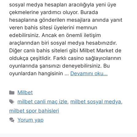
sosyal medya hesapları aracılığıyla yeni üye
çekmelerine yardımcı oluyor. Burada
hesaplarına gönderilen mesajlara anında yanıt
veren bahis sitesi üyelerini memnun
edebilirsiniz. Ancak en önemli iletişim
araçlarından biri sosyal medya hesabınızdır.
Diğer canlı bahis siteleri gibi Milbet Market de
oldukça çeşitlidir. Farklı casino sağlayıcılarının
oyunlarında şansınızı deneyebilirsiniz. Bu
oyunlardan hangisinin …
Devamını oku…
Kategoriler
Milbet
Etiketler
milbet canli maç izle
,
milbet sosyal medya
,
milbet spor bahisleri
Yorum yap