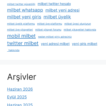
milbet twitter hesabı
milbet twitter güvenliği
milbet whatsapp
milbet yeni adresi
milbet yeni giris
milbet üyelik
milbet üyelik platformu
milbet üye platformu
milbet üyesi oluşturun
milbet üye şikayetleri
milbet şikayet forumu
milbet şikayetleri hakkında
mobil milbet
neden milbet giriş adresiniz
twitter milbet
yeni adresi milbet
yeni giris milbet
hakkında
Arşivler
Haziran 2026
Eylül 2025
Haziran 2025