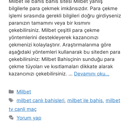
Milbet ile bahis bahis sitesi Milbet yanlış
bilgilerle para çekmek imkânsızdır. Para çekme
işlemi sırasında gerekli bilgileri doğru girdiyseniz
paranızın tamamını veya bir kısmını
çekebilirsiniz. Milbet çeşitli para çekme
yöntemlerini destekleyerek kazancınızı
çekmenizi kolaylaştırır. Araştırmalarıma göre
aşağıdaki yöntemleri kullanarak bu siteden para
çekebilirsiniz: Milbet Bahisçinin sunduğu para
çekme tüyoları ve kısıtlamaları dikkate alarak
kazancınızı çekebilirsiniz. …
Devamını oku…
Kategoriler
Milbet
Etiketler
milbet canlı bahisleri
,
milbet i̇le bahis
,
milbet
tv canli maç
Yorum yap