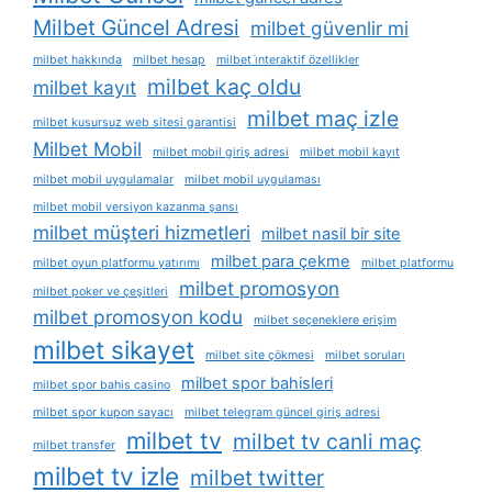
Milbet Güncel Adresi
milbet güvenlir mi
milbet hakkında
milbet hesap
milbet i̇nteraktif özellikler
milbet kaç oldu
milbet kayıt
milbet maç izle
milbet kusursuz web sitesi garantisi
Milbet Mobil
milbet mobil giriş adresi
milbet mobil kayıt
milbet mobil uygulamalar
milbet mobil uygulaması
milbet mobil versiyon kazanma şansı
milbet müşteri hizmetleri
milbet nasil bir site
milbet para çekme
milbet oyun platformu yatırımı
milbet platformu
milbet promosyon
milbet poker ve çeşitleri
milbet promosyon kodu
milbet seçeneklere erişim
milbet sikayet
milbet site çökmesi
milbet soruları
milbet spor bahisleri
milbet spor bahis casino
milbet spor kupon sayacı
milbet telegram güncel giriş adresi
milbet tv
milbet tv canli maç
milbet transfer
milbet tv izle
milbet twitter