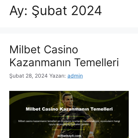
Ay:
Şubat 2024
Milbet Casino
Kazanmanın Temelleri
Şubat 28, 2024
Yazarı:
admin