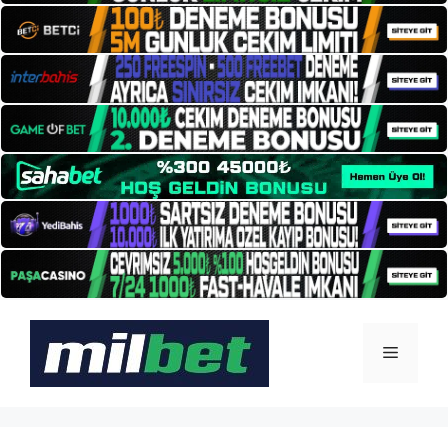
İçeriğe
atla
Menü