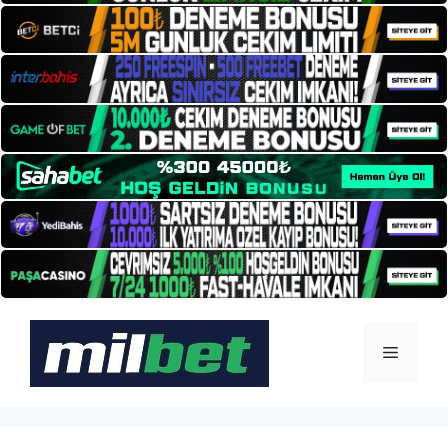
İçeriğe
atla
Menü