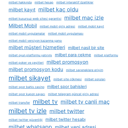
milbet hakkında
milbet hesap
milbet i̇nteraktif özellikler
milbet kaç oldu
milbet kayıt
milbet maç izle
milbet kusursuz web sitesi garantisi
Milbet Mobil
milbet mobil giriş adresi
milbet mobil kayıt
milbet mobil uygulamalar
milbet mobil uygulaması
milbet mobil versiyon kazanma şansı
milbet müşteri hizmetleri
milbet nasil bir site
milbet para çekme
milbet oyun platformu yatırımı
milbet platformu
milbet promosyon
milbet poker ve çeşitleri
milbet promosyon kodu
milbet seçeneklere erişim
milbet sikayet
milbet site çökmesi
milbet soruları
milbet spor bahisleri
milbet spor bahis casino
milbet spor kupon sayacı
milbet telegram güncel giriş adresi
milbet tv
milbet tv canli maç
milbet transfer
milbet tv izle
milbet twitter
milbet twitter hesabı
milbet twitter güvenliği
milbet whatsapp
milbet yeni adresi