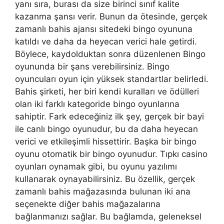
yanı sıra, burası da size birinci sınıf kalite
kazanma şansı verir. Bunun da ötesinde, gerçek
zamanlı bahis ajansı sitedeki bingo oyununa
katıldı ve daha da heyecan verici hale getirdi.
Böylece, kaydolduktan sonra düzenlenen Bingo
oyununda bir şans verebilirsiniz. Bingo
oyuncuları oyun için yüksek standartlar belirledi.
Bahis şirketi, her biri kendi kuralları ve ödülleri
olan iki farklı kategoride bingo oyunlarına
sahiptir. Fark edeceğiniz ilk şey, gerçek bir bayi
ile canlı bingo oyunudur, bu da daha heyecan
verici ve etkileşimli hissettirir. Başka bir bingo
oyunu otomatik bir bingo oyunudur. Tıpkı casino
oyunları oynamak gibi, bu oyunu yazılımı
kullanarak oynayabilirsiniz. Bu özellik, gerçek
zamanlı bahis mağazasında bulunan iki ana
seçenekte diğer bahis mağazalarına
bağlanmanızı sağlar. Bu bağlamda, geleneksel