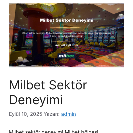
Milbet Sektör
Deneyimi
Eylül 10, 2025
Yazarı:
admin
Milbet sektör deneyimi Milbet bölgesi