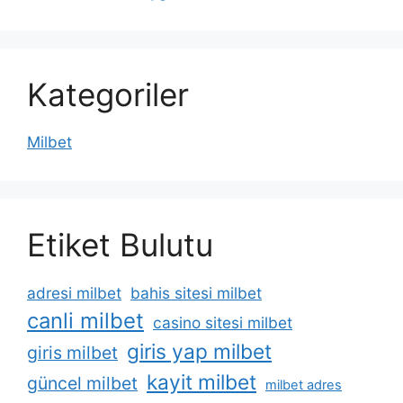
Kategoriler
Milbet
Etiket Bulutu
adresi milbet
bahis sitesi milbet
canli milbet
casino sitesi milbet
giris yap milbet
giris milbet
kayit milbet
güncel milbet
milbet adres