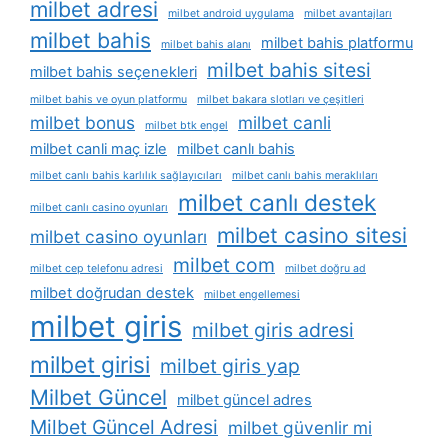
milbet adresi
milbet android uygulama
milbet avantajları
milbet bahis
milbet bahis platformu
milbet bahis alanı
milbet bahis sitesi
milbet bahis seçenekleri
milbet bahis ve oyun platformu
milbet bakara slotları ve çeşitleri
milbet bonus
milbet canli
milbet btk engel
milbet canli maç izle
milbet canlı bahis
milbet canlı bahis karlılık sağlayıcıları
milbet canlı bahis meraklıları
milbet canlı destek
milbet canlı casino oyunları
milbet casino sitesi
milbet casino oyunları
milbet com
milbet cep telefonu adresi
milbet doğru ad
milbet doğrudan destek
milbet engellemesi
milbet giris
milbet giris adresi
milbet girisi
milbet giris yap
Milbet Güncel
milbet güncel adres
Milbet Güncel Adresi
milbet güvenlir mi