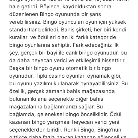
hale getirdi. Böylece, kaydolduktan sonra
düzenlenen Bingo oyununda bir şans
verebilirsiniz. Bingo oyuncuları oyun için yüksek
standartlar belirledi. Bahis şirketi, her biri kendi
kuralları ve ödülleri olan iki farklı kategoride
bingo oyunlarına sahiptir. Fark edeceğiniz ilk
şey, gerçek bir bayi ile canlı bingo oyunudur, bu
da daha heyecan verici ve etkileşimli hissettirir.
Başka bir bingo oyunu otomatik bir bingo
oyunudur. Tıpkı casino oyunları oynamak gibi,
bu oyunu yazılımı kullanarak oynayabilirsiniz. Bu
özellik, gerçek zamanlı bahis mağazasında
bulunan iki ana seçenekte diğer bahis
mağazalarına bağlanmanızı sağlar. Bu
bağlamda, geleneksel bingo önceliklidir. Ödül
kazanan bingo yarışması heyecan verici yeni
seçeneklerden biridir. Renkli Bingo, Bingo’nun
gittikçe daha fazla hayran kazanan eğlenceli ve