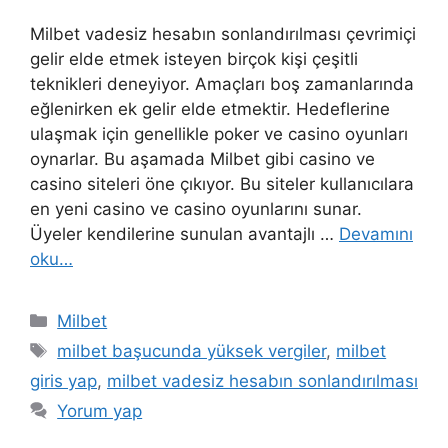
Milbet vadesiz hesabın sonlandırılması çevrimiçi
gelir elde etmek isteyen birçok kişi çeşitli
teknikleri deneyiyor. Amaçları boş zamanlarında
eğlenirken ek gelir elde etmektir. Hedeflerine
ulaşmak için genellikle poker ve casino oyunları
oynarlar. Bu aşamada Milbet gibi casino ve
casino siteleri öne çıkıyor. Bu siteler kullanıcılara
en yeni casino ve casino oyunlarını sunar.
Üyeler kendilerine sunulan avantajlı …
Devamını
oku…
Kategoriler
Milbet
Etiketler
milbet başucunda yüksek vergiler
,
milbet
giris yap
,
milbet vadesiz hesabın sonlandırılması
Yorum yap