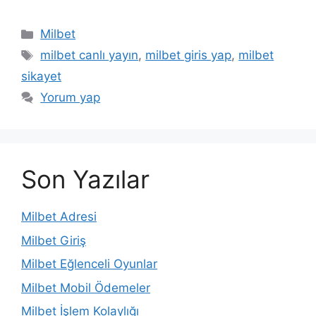
Kategoriler
Milbet
Etiketler
milbet canlı yayın
,
milbet giris yap
,
milbet
sikayet
Yorum yap
Son Yazılar
Milbet Adresi
Milbet Giriş
Milbet Eğlenceli Oyunlar
Milbet Mobil Ödemeler
Milbet İşlem Kolaylığı