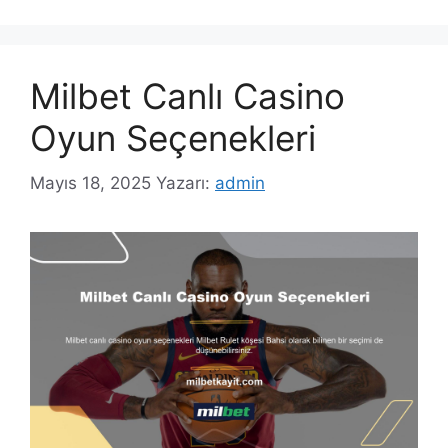
Milbet Canlı Casino
Oyun Seçenekleri
Mayıs 18, 2025
Yazarı:
admin