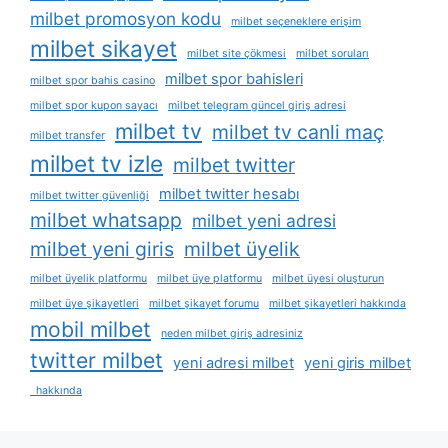
milbet promosyon kodu
milbet seçeneklere erişim
milbet sikayet
milbet site çökmesi
milbet soruları
milbet spor bahisleri
milbet spor bahis casino
milbet spor kupon sayacı
milbet telegram güncel giriş adresi
milbet tv
milbet tv canli maç
milbet transfer
milbet tv izle
milbet twitter
milbet twitter hesabı
milbet twitter güvenliği
milbet whatsapp
milbet yeni adresi
milbet yeni giris
milbet üyelik
milbet üyelik platformu
milbet üye platformu
milbet üyesi oluşturun
milbet üye şikayetleri
milbet şikayet forumu
milbet şikayetleri hakkında
mobil milbet
neden milbet giriş adresiniz
twitter milbet
yeni adresi milbet
yeni giris milbet
hakkında