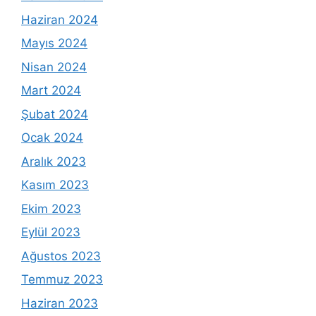
Haziran 2024
Mayıs 2024
Nisan 2024
Mart 2024
Şubat 2024
Ocak 2024
Aralık 2023
Kasım 2023
Ekim 2023
Eylül 2023
Ağustos 2023
Temmuz 2023
Haziran 2023