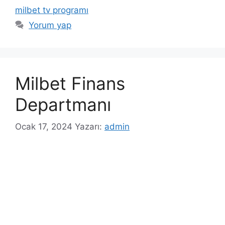
milbet tv programı
Yorum yap
Milbet Finans
Departmanı
Ocak 17, 2024
Yazarı:
admin