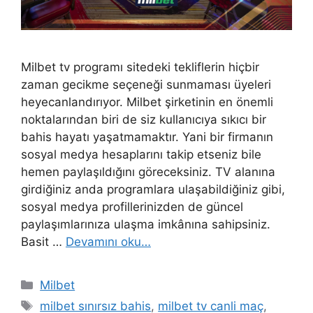
Milbet tv programı sitedeki tekliflerin hiçbir
zaman gecikme seçeneği sunmaması üyeleri
heyecanlandırıyor. Milbet şirketinin en önemli
noktalarından biri de siz kullanıcıya sıkıcı bir
bahis hayatı yaşatmamaktır. Yani bir firmanın
sosyal medya hesaplarını takip etseniz bile
hemen paylaşıldığını göreceksiniz. TV alanına
girdiğiniz anda programlara ulaşabildiğiniz gibi,
sosyal medya profillerinizden de güncel
paylaşımlarınıza ulaşma imkânına sahipsiniz.
Basit …
Devamını oku…
Kategoriler
Milbet
Etiketler
milbet sınırsız bahis
,
milbet tv canli maç
,