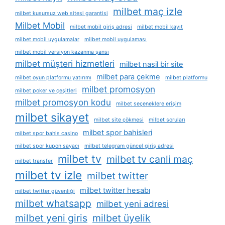
milbet maç izle
milbet kusursuz web sitesi garantisi
Milbet Mobil
milbet mobil giriş adresi
milbet mobil kayıt
milbet mobil uygulamalar
milbet mobil uygulaması
milbet mobil versiyon kazanma şansı
milbet müşteri hizmetleri
milbet nasil bir site
milbet para çekme
milbet oyun platformu yatırımı
milbet platformu
milbet promosyon
milbet poker ve çeşitleri
milbet promosyon kodu
milbet seçeneklere erişim
milbet sikayet
milbet site çökmesi
milbet soruları
milbet spor bahisleri
milbet spor bahis casino
milbet spor kupon sayacı
milbet telegram güncel giriş adresi
milbet tv
milbet tv canli maç
milbet transfer
milbet tv izle
milbet twitter
milbet twitter hesabı
milbet twitter güvenliği
milbet whatsapp
milbet yeni adresi
milbet yeni giris
milbet üyelik