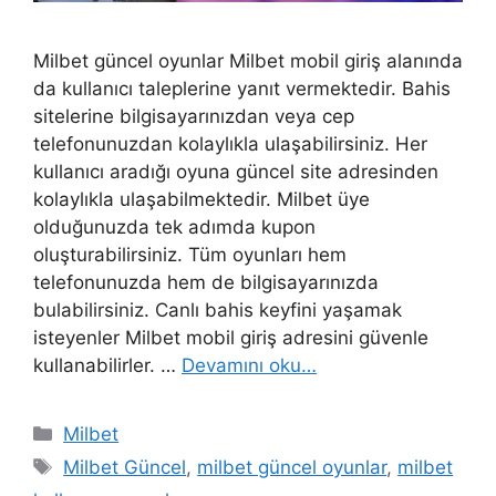
Milbet güncel oyunlar Milbet mobil giriş alanında
da kullanıcı taleplerine yanıt vermektedir. Bahis
sitelerine bilgisayarınızdan veya cep
telefonunuzdan kolaylıkla ulaşabilirsiniz. Her
kullanıcı aradığı oyuna güncel site adresinden
kolaylıkla ulaşabilmektedir. Milbet üye
olduğunuzda tek adımda kupon
oluşturabilirsiniz. Tüm oyunları hem
telefonunuzda hem de bilgisayarınızda
bulabilirsiniz. Canlı bahis keyfini yaşamak
isteyenler Milbet mobil giriş adresini güvenle
kullanabilirler. …
Devamını oku…
Kategoriler
Milbet
Etiketler
Milbet Güncel
,
milbet güncel oyunlar
,
milbet