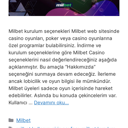
Milbet kurulum seçenekleri Milbet web sitesinde
casino oyunları, poker veya casino oyunlarına
özel programlar bulabilirsiniz. İndirme ve
kurulum seçeneklerine göre Milbet Casino
seçeneklerini nasıl değerlendireceğiniz aşağıda
açıklanmıştır. Bu amaçla “Hakkımızda”
seçeneğini sunmaya devam edeceğiz. İlerleme
ancak lobicilik ve oyun bilgisi ile mümkündür.
Milbet üyeleri sadece oyun içerisinde hareket
edebilirler. Aslında bu konuda çekincelerim var.
Kullanıcı …
Devamını oku…
Kategoriler
Milbet
Etiketler