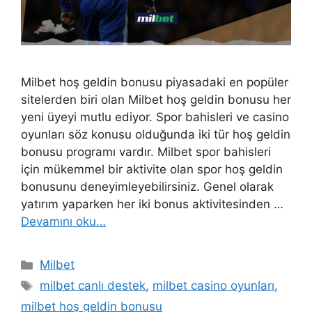
Milbet hoş geldin bonusu piyasadaki en popüler
sitelerden biri olan Milbet hoş geldin bonusu her
yeni üyeyi mutlu ediyor. Spor bahisleri ve casino
oyunları söz konusu olduğunda iki tür hoş geldin
bonusu programı vardır. Milbet spor bahisleri
için mükemmel bir aktivite olan spor hoş geldin
bonusunu deneyimleyebilirsiniz. Genel olarak
yatırım yaparken her iki bonus aktivitesinden …
Devamını oku…
Kategoriler
Milbet
Etiketler
milbet canlı destek
,
milbet casino oyunları
,
milbet hoş geldin bonusu