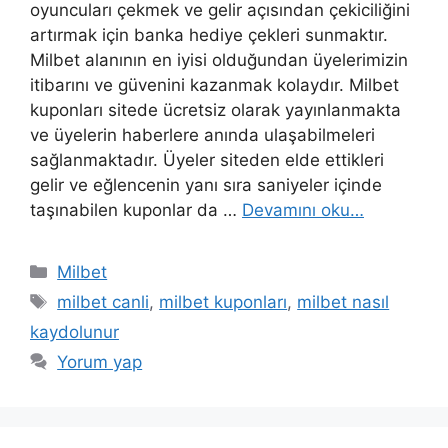
oyuncuları çekmek ve gelir açısından çekiciliğini
artırmak için banka hediye çekleri sunmaktır.
Milbet alanının en iyisi olduğundan üyelerimizin
itibarını ve güvenini kazanmak kolaydır. Milbet
kuponları sitede ücretsiz olarak yayınlanmakta
ve üyelerin haberlere anında ulaşabilmeleri
sağlanmaktadır. Üyeler siteden elde ettikleri
gelir ve eğlencenin yanı sıra saniyeler içinde
taşınabilen kuponlar da …
Devamını oku…
Kategoriler
Milbet
Etiketler
milbet canli
,
milbet kuponları
,
milbet nasıl
kaydolunur
Yorum yap