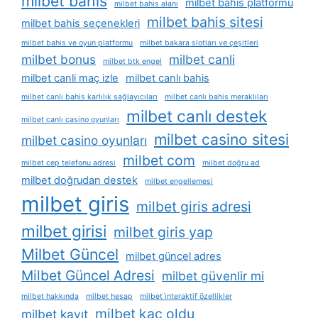
milbet bahis
milbet bahis platformu
milbet bahis alanı
milbet bahis sitesi
milbet bahis seçenekleri
milbet bahis ve oyun platformu
milbet bakara slotları ve çeşitleri
milbet bonus
milbet canli
milbet btk engel
milbet canli maç izle
milbet canlı bahis
milbet canlı bahis karlılık sağlayıcıları
milbet canlı bahis meraklıları
milbet canlı destek
milbet canlı casino oyunları
milbet casino sitesi
milbet casino oyunları
milbet com
milbet cep telefonu adresi
milbet doğru ad
milbet doğrudan destek
milbet engellemesi
milbet giris
milbet giris adresi
milbet girisi
milbet giris yap
Milbet Güncel
milbet güncel adres
Milbet Güncel Adresi
milbet güvenlir mi
milbet hakkında
milbet hesap
milbet i̇nteraktif özellikler
milbet kaç oldu
milbet kayıt