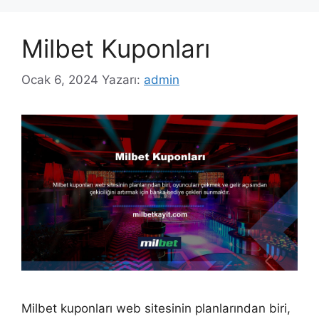
Milbet Kuponları
Ocak 6, 2024
Yazarı:
admin
Milbet kuponları web sitesinin planlarından biri,