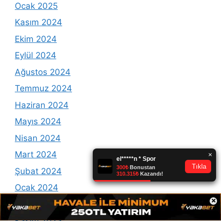
Ocak 2025
Kasım 2024
Ekim 2024
Eylül 2024
Ağustos 2024
Temmuz 2024
Haziran 2024
Mayıs 2024
Nisan 2024
Mart 2024
Şubat 2024
Ocak 2024
×
Aralık 2023
Kasım 2023