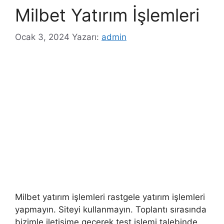
Milbet Yatırım İşlemleri
Ocak 3, 2024
Yazarı:
admin
Milbet yatırım işlemleri rastgele yatırım işlemleri
yapmayın. Siteyi kullanmayın. Toplantı sırasında
bizimle iletişime geçerek test işlemi talebinde