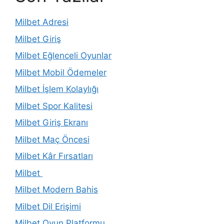
Milbet Adresi
Milbet Giriş
Milbet Eğlenceli Oyunlar
Milbet Mobil Ödemeler
Milbet İşlem Kolaylığı
Milbet Spor Kalitesi
Milbet Giriş Ekranı
Milbet Maç Öncesi
Milbet Kâr Fırsatları
Milbet
Milbet Modern Bahis
Milbet Dil Erişimi
Milbet Oyun Platformu