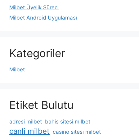
Milbet Üyelik Süreci
Milbet Android Uygulaması
Kategoriler
Milbet
Etiket Bulutu
adresi milbet
bahis sitesi milbet
canli milbet
casino sitesi milbet