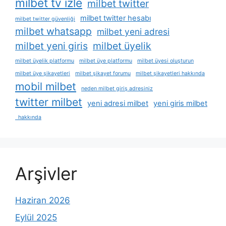
milbet tv izle
milbet twitter
milbet twitter hesabı
milbet twitter güvenliği
milbet whatsapp
milbet yeni adresi
milbet yeni giris
milbet üyelik
milbet üyelik platformu
milbet üye platformu
milbet üyesi oluşturun
milbet üye şikayetleri
milbet şikayet forumu
milbet şikayetleri hakkında
mobil milbet
neden milbet giriş adresiniz
twitter milbet
yeni adresi milbet
yeni giris milbet
hakkında
Arşivler
Haziran 2026
Eylül 2025