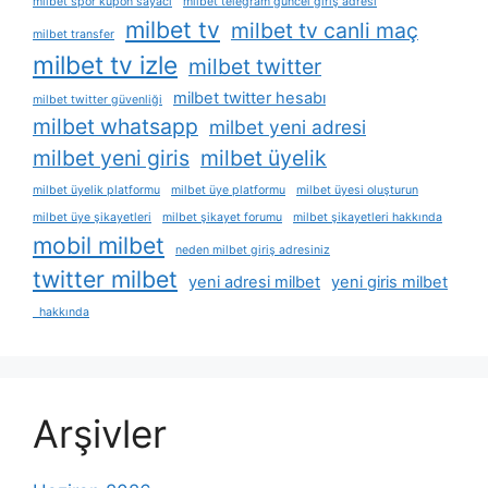
milbet spor kupon sayacı
milbet telegram güncel giriş adresi
milbet tv
milbet tv canli maç
milbet transfer
milbet tv izle
milbet twitter
milbet twitter hesabı
milbet twitter güvenliği
milbet whatsapp
milbet yeni adresi
milbet yeni giris
milbet üyelik
milbet üyelik platformu
milbet üye platformu
milbet üyesi oluşturun
milbet üye şikayetleri
milbet şikayet forumu
milbet şikayetleri hakkında
mobil milbet
neden milbet giriş adresiniz
twitter milbet
yeni adresi milbet
yeni giris milbet
hakkında
Arşivler