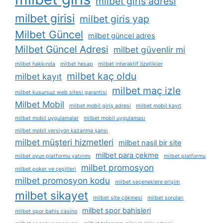
milbet giris adresi
milbet girisi
milbet giris yap
Milbet Güncel
milbet güncel adres
Milbet Güncel Adresi
milbet güvenlir mi
milbet hakkında
milbet hesap
milbet i̇nteraktif özellikler
milbet kaç oldu
milbet kayıt
milbet maç izle
milbet kusursuz web sitesi garantisi
Milbet Mobil
milbet mobil giriş adresi
milbet mobil kayıt
milbet mobil uygulamalar
milbet mobil uygulaması
milbet mobil versiyon kazanma şansı
milbet müşteri hizmetleri
milbet nasil bir site
milbet para çekme
milbet oyun platformu yatırımı
milbet platformu
milbet promosyon
milbet poker ve çeşitleri
milbet promosyon kodu
milbet seçeneklere erişim
milbet sikayet
milbet site çökmesi
milbet soruları
milbet spor bahisleri
milbet spor bahis casino