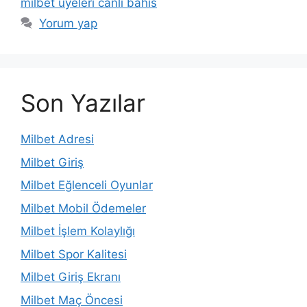
milbet üyeleri canlı bahis
Yorum yap
Son Yazılar
Milbet Adresi
Milbet Giriş
Milbet Eğlenceli Oyunlar
Milbet Mobil Ödemeler
Milbet İşlem Kolaylığı
Milbet Spor Kalitesi
Milbet Giriş Ekranı
Milbet Maç Öncesi