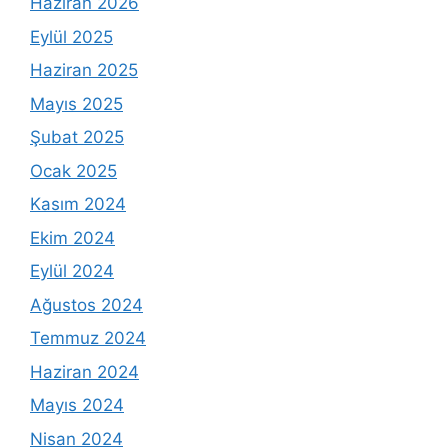
Haziran 2026
Eylül 2025
Haziran 2025
Mayıs 2025
Şubat 2025
Ocak 2025
Kasım 2024
Ekim 2024
Eylül 2024
Ağustos 2024
Temmuz 2024
Haziran 2024
Mayıs 2024
Nisan 2024