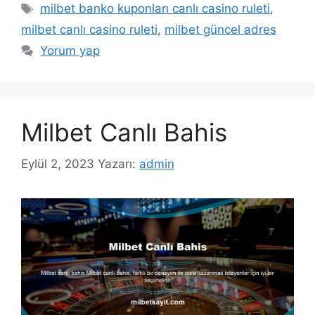
Etiketler
milbet banko kuponları canlı casino ruleti
,
milbet canlı casino ruleti
,
milbet güncel adres
Yorum yap
Milbet Canlı Bahis
Eylül 2, 2023
Yazarı:
admin