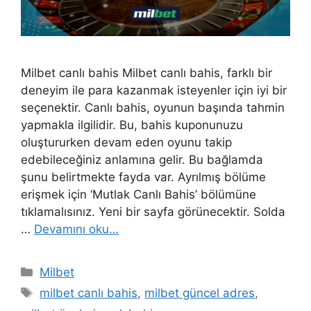
Milbet canlı bahis Milbet canlı bahis, farklı bir
deneyim ile para kazanmak isteyenler için iyi bir
seçenektir. Canlı bahis, oyunun başında tahmin
yapmakla ilgilidir. Bu, bahis kuponunuzu
oluştururken devam eden oyunu takip
edebileceğiniz anlamına gelir. Bu bağlamda
şunu belirtmekte fayda var. Ayrılmış bölüme
erişmek için ‘Mutlak Canlı Bahis’ bölümüne
tıklamalısınız. Yeni bir sayfa görünecektir. Solda
…
Devamını oku…
Kategoriler
Milbet
Etiketler
milbet canlı bahis
,
milbet güncel adres
,