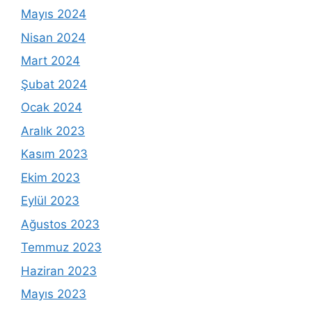
Mayıs 2024
Nisan 2024
Mart 2024
Şubat 2024
Ocak 2024
Aralık 2023
Kasım 2023
Ekim 2023
Eylül 2023
Ağustos 2023
Temmuz 2023
Haziran 2023
Mayıs 2023