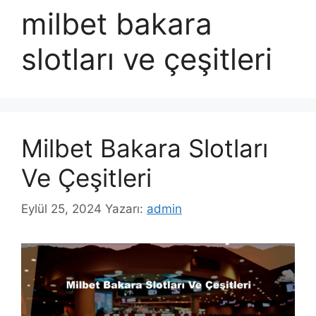
milbet bakara
slotları ve çeşitleri
Milbet Bakara Slotları
Ve Çeşitleri
Eylül 25, 2024
Yazarı:
admin