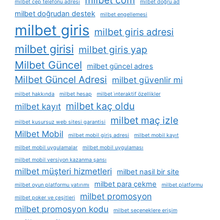
milbet com
milbet cep telefonu adresi
milbet doğru ad
milbet doğrudan destek
milbet engellemesi
milbet giris
milbet giris adresi
milbet girisi
milbet giris yap
Milbet Güncel
milbet güncel adres
Milbet Güncel Adresi
milbet güvenlir mi
milbet hakkında
milbet hesap
milbet i̇nteraktif özellikler
milbet kaç oldu
milbet kayıt
milbet maç izle
milbet kusursuz web sitesi garantisi
Milbet Mobil
milbet mobil giriş adresi
milbet mobil kayıt
milbet mobil uygulamalar
milbet mobil uygulaması
milbet mobil versiyon kazanma şansı
milbet müşteri hizmetleri
milbet nasil bir site
milbet para çekme
milbet oyun platformu yatırımı
milbet platformu
milbet promosyon
milbet poker ve çeşitleri
milbet promosyon kodu
milbet seçeneklere erişim