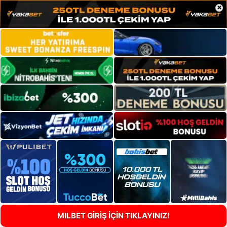
×
MILBET GİRİŞ İÇİN TIKLAYINIZ!