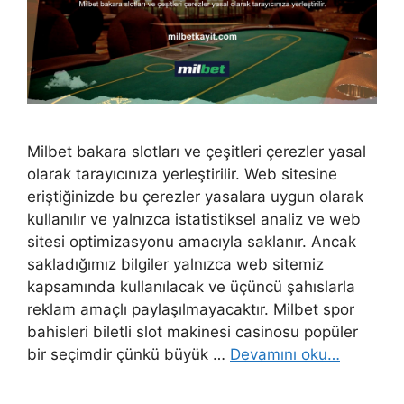
Milbet bakara slotları ve çeşitleri çerezler yasal
olarak tarayıcınıza yerleştirilir. Web sitesine
eriştiğinizde bu çerezler yasalara uygun olarak
kullanılır ve yalnızca istatistiksel analiz ve web
sitesi optimizasyonu amacıyla saklanır. Ancak
sakladığımız bilgiler yalnızca web sitemiz
kapsamında kullanılacak ve üçüncü şahıslarla
reklam amaçlı paylaşılmayacaktır. Milbet spor
bahisleri biletli slot makinesi casinosu popüler
bir seçimdir çünkü büyük …
Devamını oku…