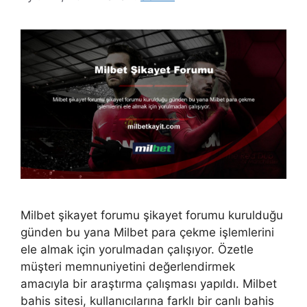
Milbet şikayet forumu şikayet forumu kurulduğu
günden bu yana Milbet para çekme işlemlerini
ele almak için yorulmadan çalışıyor. Özetle
müşteri memnuniyetini değerlendirmek
amacıyla bir araştırma çalışması yapıldı. Milbet
bahis sitesi, kullanıcılarına farklı bir canlı bahis