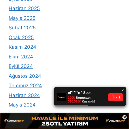
Haziran 2025
Mayıs 2025
Şubat 2025
Ocak 2025
Kasım 2024
Ekim 2024
Eylül 2024
Ağustos 2024
Temmuz 2024
Haziran 2024
Mayıs 2024
Nisan 2024
×
Mart 2024