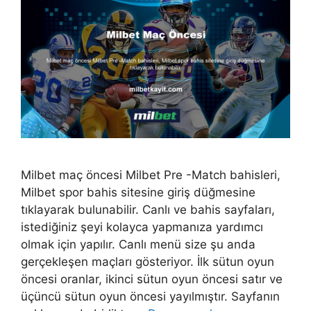
Milbet maç öncesi Milbet Pre -Match bahisleri,
Milbet spor bahis sitesine giriş düğmesine
tıklayarak bulunabilir. Canlı ve bahis sayfaları,
istediğiniz şeyi kolayca yapmanıza yardımcı
olmak için yapılır. Canlı menü size şu anda
gerçekleşen maçları gösteriyor. İlk sütun oyun
öncesi oranlar, ikinci sütun oyun öncesi satır ve
üçüncü sütun oyun öncesi yayılmıştır. Sayfanın