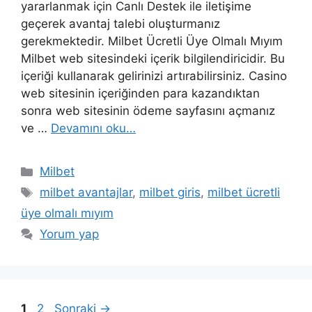
yararlanmak için Canlı Destek ile iletişime
geçerek avantaj talebi oluşturmanız
gerekmektedir. Milbet Ücretli Üye Olmalı Mıyım
Milbet web sitesindeki içerik bilgilendiricidir. Bu
içeriği kullanarak gelirinizi artırabilirsiniz. Casino
web sitesinin içeriğinden para kazandıktan
sonra web sitesinin ödeme sayfasını açmanız
ve …
Devamını oku…
Kategoriler
Milbet
Etiketler
milbet avantajlar
,
milbet giris
,
milbet ücretli
üye olmalı mıyım
Yorum yap
Sayfa
Sayfa
1
2
Sonraki
→