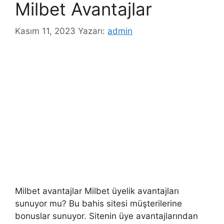
Milbet Avantajlar
Kasım 11, 2023
Yazarı:
admin
Milbet avantajlar Milbet üyelik avantajları
sunuyor mu? Bu bahis sitesi müşterilerine
bonuslar sunuyor. Sitenin üye avantajlarından