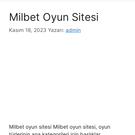
Milbet Oyun Sitesi
Kasım 18, 2023
Yazarı:
admin
Milbet oyun sitesi Milbet oyun sitesi, oyun
türlerinin ana kategorileri için başlıklar