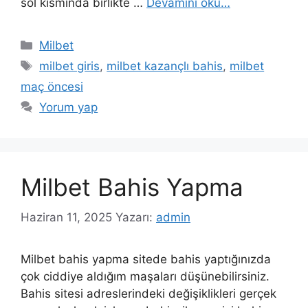
sol kısmında birlikte …
Devamını oku…
Kategoriler
Milbet
Etiketler
milbet giris
,
milbet kazançlı bahis
,
milbet
maç öncesi
Yorum yap
Milbet Bahis Yapma
Haziran 11, 2025
Yazarı:
admin
Milbet bahis yapma sitede bahis yaptığınızda
çok ciddiye aldığım maşaları düşünebilirsiniz.
Bahis sitesi adreslerindeki değişiklikleri gerçek