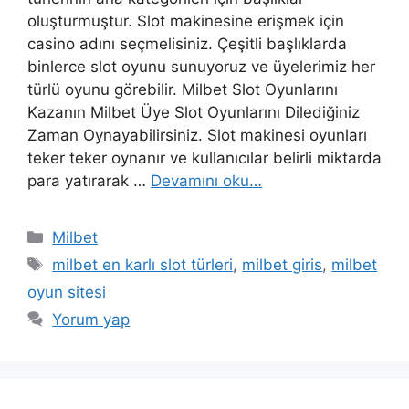
oluşturmuştur. Slot makinesine erişmek için
casino adını seçmelisiniz. Çeşitli başlıklarda
binlerce slot oyunu sunuyoruz ve üyelerimiz her
türlü oyunu görebilir. Milbet Slot Oyunlarını
Kazanın Milbet Üye Slot Oyunlarını Dilediğiniz
Zaman Oynayabilirsiniz. Slot makinesi oyunları
teker teker oynanır ve kullanıcılar belirli miktarda
para yatırarak …
Devamını oku…
Kategoriler
Milbet
Etiketler
milbet en karlı slot türleri
,
milbet giris
,
milbet
oyun sitesi
Yorum yap