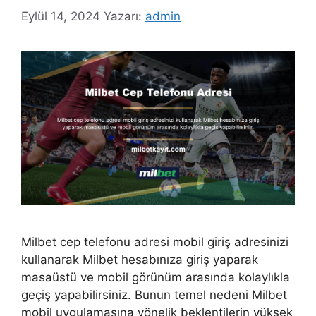
Eylül 14, 2024
Yazarı:
admin
Milbet cep telefonu adresi mobil giriş adresinizi
kullanarak Milbet hesabınıza giriş yaparak
masaüstü ve mobil görünüm arasında kolaylıkla
geçiş yapabilirsiniz. Bunun temel nedeni Milbet
mobil uygulamasına yönelik beklentilerin yüksek