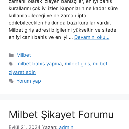
zamanlı olarak izleyen bahisçiler, en iyi bahis
kurallarını çok iyi izler. Kuponların ne kadar süre
kullanılabileceği ve ne zaman iptal
edilebilecekleri hakkında bazı kurallar vardır.
Milbet giriş adresi bilgilerini yükseltin ve sitede
en iyi canlı bahis ve en iyi …
Devamını oku…
Kategoriler
Milbet
Etiketler
milbet bahis yapma
,
milbet giris
,
milbet
ziyaret edin
Yorum yap
Milbet Şikayet Forumu
Eylül 21, 2024
Yazarı:
admin