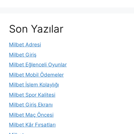
Son Yazılar
Milbet Adresi
Milbet Giriş
Milbet Eğlenceli Oyunlar
Milbet Mobil Ödemeler
Milbet İşlem Kolaylığı
Milbet Spor Kalitesi
Milbet Giriş Ekranı
Milbet Maç Öncesi
Milbet Kâr Fırsatları