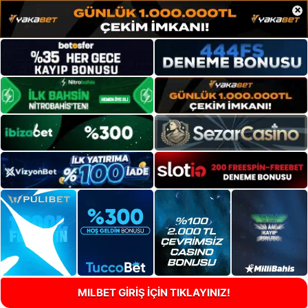
×
MILBET GİRİŞ İÇİN TIKLAYINIZ!