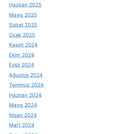
Haziran 2025
Mayıs 2025
Şubat 2025
Ocak 2025
Kasım 2024
Ekim 2024
Eylül 2024
Ağustos 2024
Temmuz 2024
Haziran 2024
Mayıs 2024
Nisan 2024
Mart 2024