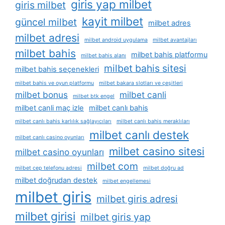
giris yap milbet
giris milbet
kayit milbet
güncel milbet
milbet adres
milbet adresi
milbet android uygulama
milbet avantajları
milbet bahis
milbet bahis platformu
milbet bahis alanı
milbet bahis sitesi
milbet bahis seçenekleri
milbet bahis ve oyun platformu
milbet bakara slotları ve çeşitleri
milbet bonus
milbet canli
milbet btk engel
milbet canli maç izle
milbet canlı bahis
milbet canlı bahis karlılık sağlayıcıları
milbet canlı bahis meraklıları
milbet canlı destek
milbet canlı casino oyunları
milbet casino sitesi
milbet casino oyunları
milbet com
milbet cep telefonu adresi
milbet doğru ad
milbet doğrudan destek
milbet engellemesi
milbet giris
milbet giris adresi
milbet girisi
milbet giris yap