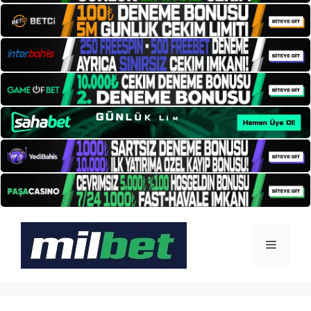
İçeriğe
atla
Menü