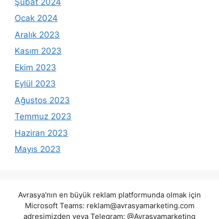
Şubat 2024
Ocak 2024
Aralık 2023
Kasım 2023
Ekim 2023
Eylül 2023
Ağustos 2023
Temmuz 2023
Haziran 2023
Mayıs 2023
Avrasya'nın en büyük reklam platformunda olmak için
Microsoft Teams:
reklam@avrasyamarketing.com
adresimizden veya Telegram: @Avrasyamarketing