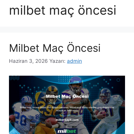
milbet maç öncesi
Milbet Maç Öncesi
Haziran 3, 2026
Yazarı:
admin