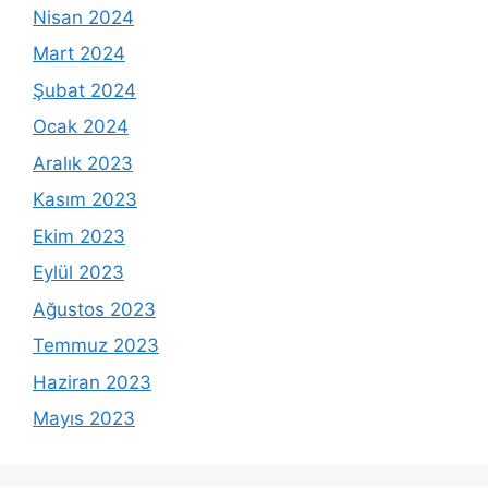
Nisan 2024
Mart 2024
Şubat 2024
Ocak 2024
Aralık 2023
Kasım 2023
Ekim 2023
Eylül 2023
Ağustos 2023
Temmuz 2023
Haziran 2023
Mayıs 2023