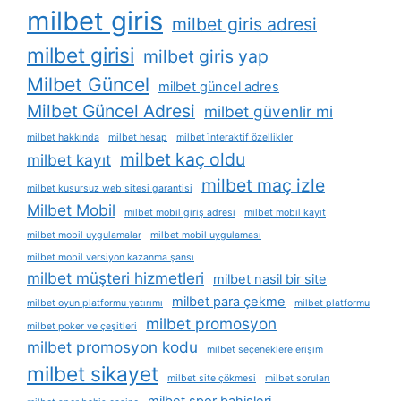
milbet giris
milbet giris adresi
milbet girisi
milbet giris yap
Milbet Güncel
milbet güncel adres
Milbet Güncel Adresi
milbet güvenlir mi
milbet hakkında
milbet hesap
milbet i̇nteraktif özellikler
milbet kaç oldu
milbet kayıt
milbet maç izle
milbet kusursuz web sitesi garantisi
Milbet Mobil
milbet mobil giriş adresi
milbet mobil kayıt
milbet mobil uygulamalar
milbet mobil uygulaması
milbet mobil versiyon kazanma şansı
milbet müşteri hizmetleri
milbet nasil bir site
milbet para çekme
milbet oyun platformu yatırımı
milbet platformu
milbet promosyon
milbet poker ve çeşitleri
milbet promosyon kodu
milbet seçeneklere erişim
milbet sikayet
milbet site çökmesi
milbet soruları