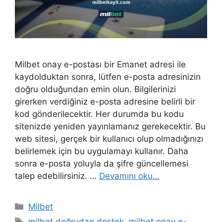
Milbet onay e-postası bir Emanet adresi ile
kaydolduktan sonra, lütfen e-posta adresinizin
doğru olduğundan emin olun. Bilgilerinizi
girerken verdiğiniz e-posta adresine belirli bir
kod gönderilecektir. Her durumda bu kodu
sitenizde yeniden yayınlamanız gerekecektir. Bu
web sitesi, gerçek bir kullanıcı olup olmadığınızı
belirlemek için bu uygulamayı kullanır. Daha
sonra e-posta yoluyla da şifre güncellemesi
talep edebilirsiniz. …
Devamını oku…
Kategoriler
Milbet
Etiketler
milbet doğrudan destek
,
milbet onay e-