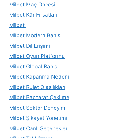
Milbet Maç Öncesi
Milbet Kâr Fırsatları
Milbet
Milbet Modern Bahis
Milbet Dil Erişimi
Milbet Oyun Platformu
Milbet Global Bahis
Milbet Kapanma Nedeni
Milbet Rulet Olasılıkları
Milbet Baccarat Çekilme
Milbet Sektör Deneyimi
Milbet Şikayet Yönetimi
Milbet Canlı Seçenekler