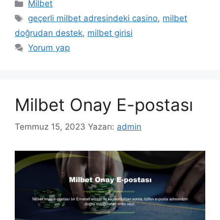
Kategoriler
Milbet
Etiketler
geçerli milbet adresindeki casino
,
milbet
doğrudan destek
,
milbet girisi
Yorum yap
Milbet Onay E-postası
Temmuz 15, 2023
Yazarı:
admin