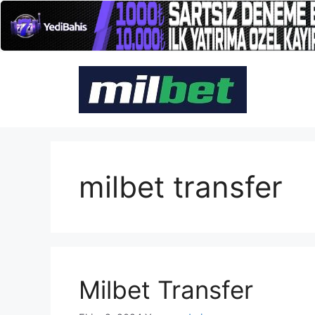
İçeriğe
atla
milbet transfer
Milbet Transfer