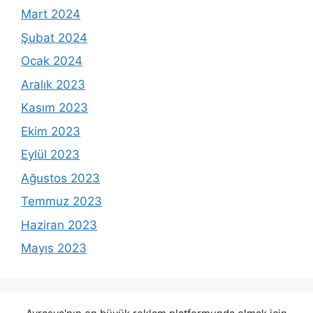
Mart 2024
Şubat 2024
Ocak 2024
Aralık 2023
Kasım 2023
Ekim 2023
Eylül 2023
Ağustos 2023
Temmuz 2023
Haziran 2023
Mayıs 2023