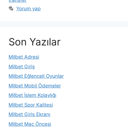
transfer
Yorum yap
Son Yazılar
Milbet Adresi
Milbet Giriş
Milbet Eğlenceli Oyunlar
Milbet Mobil Ödemeler
Milbet İşlem Kolaylığı
Milbet Spor Kalitesi
Milbet Giriş Ekranı
Milbet Maç Öncesi