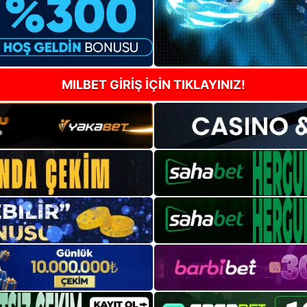
MILBET GİRİŞ İÇİN TIKLAYINIZ!