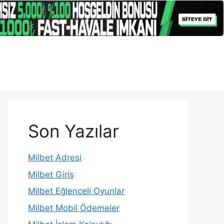
Son Yazılar
Milbet Adresi
Milbet Giriş
Milbet Eğlenceli Oyunlar
Milbet Mobil Ödemeler