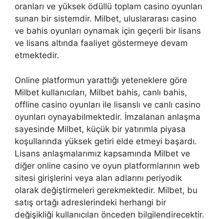
oranları ve yüksek ödüllü toplam casino oyunları
sunan bir sistemdir. Milbet, uluslararası casino
ve bahis oyunları oynamak için geçerli bir lisans
ve lisans altında faaliyet göstermeye devam
etmektedir.
Online platformun yarattığı yeteneklere göre
Milbet kullanıcıları, Milbet bahis, canlı bahis,
offline casino oyunları ile lisanslı ve canlı casino
oyunları oynayabilmektedir. İmzalanan anlaşma
sayesinde Milbet, küçük bir yatırımla piyasa
koşullarında yüksek getiri elde etmeyi başardı.
Lisans anlaşmalarımız kapsamında Milbet ve
diğer online casino ve oyun platformlarının web
sitesi girişlerini veya alan adlarını periyodik
olarak değiştirmeleri gerekmektedir. Milbet, bu
satış ortağı adreslerindeki herhangi bir
değişikliği kullanıcıları önceden bilgilendirecektir.