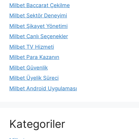
Milbet Baccarat Çekilme
Milbet Sektör Deneyimi
Milbet Şikayet Yönetimi
Milbet Canlı Seçenekler
Milbet TV Hizmeti
Milbet Para Kazanın
Milbet Güvenlik
Milbet Üyelik Süreci
Milbet Android Uygulaması
Kategoriler