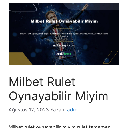
Milbet Rulet
Oynayabilir Miyim
Ağustos 12, 2023
Yazarı:
admin
Milbet rulet oynayabilir miyim rulet tamamen