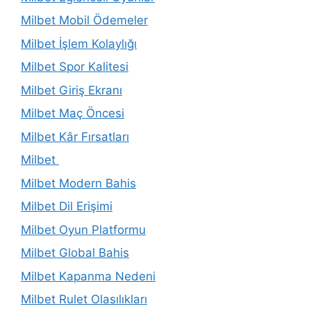
Milbet Mobil Ödemeler
Milbet İşlem Kolaylığı
Milbet Spor Kalitesi
Milbet Giriş Ekranı
Milbet Maç Öncesi
Milbet Kâr Fırsatları
Milbet
Milbet Modern Bahis
Milbet Dil Erişimi
Milbet Oyun Platformu
Milbet Global Bahis
Milbet Kapanma Nedeni
Milbet Rulet Olasılıkları