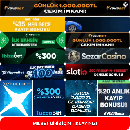
×
MILBET GİRİŞ İÇİN TIKLAYINIZ!