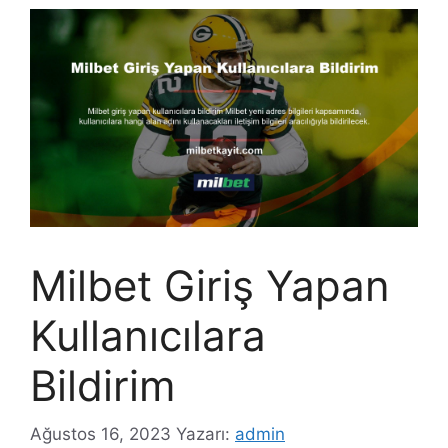
Milbet Giriş Yapan
Kullanıcılara
Bildirim
Ağustos 16, 2023
Yazarı:
admin