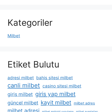
Kategoriler
Milbet
Etiket Bulutu
adresi milbet
bahis sitesi milbet
canli milbet
casino sitesi milbet
giris yap milbet
giris milbet
kayit milbet
güncel milbet
milbet adres
milbet adresi
milbet android uygulama
milbet avantajları