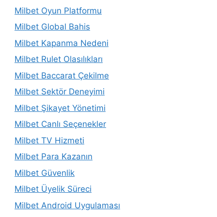
Milbet Oyun Platformu
Milbet Global Bahis
Milbet Kapanma Nedeni
Milbet Rulet Olasılıkları
Milbet Baccarat Çekilme
Milbet Sektör Deneyimi
Milbet Şikayet Yönetimi
Milbet Canlı Seçenekler
Milbet TV Hizmeti
Milbet Para Kazanın
Milbet Güvenlik
Milbet Üyelik Süreci
Milbet Android Uygulaması