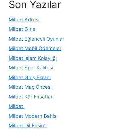
Son Yazılar
Milbet Adresi
Milbet Giriş
Milbet Eğlenceli Oyunlar
Milbet Mobil Ödemeler
Milbet İşlem Kolaylığı
Milbet Spor Kalitesi
Milbet Giriş Ekranı
Milbet Maç Öncesi
Milbet Kâr Fırsatları
Milbet
Milbet Modern Bahis
Milbet Dil Erişimi