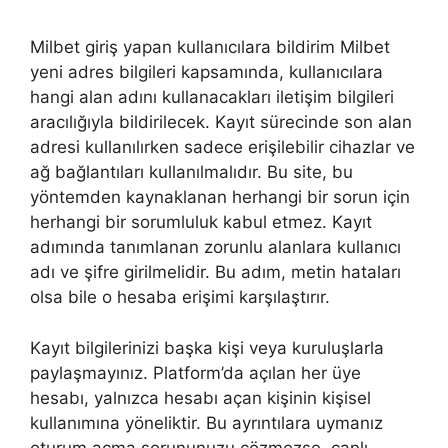
Milbet giriş yapan kullanıcılara bildirim Milbet
yeni adres bilgileri kapsamında, kullanıcılara
hangi alan adını kullanacakları iletişim bilgileri
aracılığıyla bildirilecek. Kayıt sürecinde son alan
adresi kullanılırken sadece erişilebilir cihazlar ve
ağ bağlantıları kullanılmalıdır. Bu site, bu
yöntemden kaynaklanan herhangi bir sorun için
herhangi bir sorumluluk kabul etmez. Kayıt
adımında tanımlanan zorunlu alanlara kullanıcı
adı ve şifre girilmelidir. Bu adım, metin hataları
olsa bile o hesaba erişimi karşılaştırır.
Kayıt bilgilerinizi başka kişi veya kuruluşlarla
paylaşmayınız. Platform’da açılan her üye
hesabı, yalnızca hesabı açan kişinin kişisel
kullanımına yöneliktir. Bu ayrıntılara uymanız
oturum açma sorununuzu çözmezse, canlı