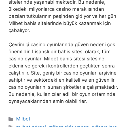
sitelerinde yaşanabilmektedir. Bu nedenle,
ülkedeki milyonlarca casino meraklısından
bazıları tutkularının peşinden gidiyor ve her gün
Milbet bahis sitelerinde büyük kazanmak için
çabalıyor.
Çevrimiçi casino oyunlarında güven nedeni çok
önemlidir. Lisanslı bir bahis sitesi olarak, tüm
casino oyunları Milbet bahis sitesi sitesine
eklenir ve gerekli kontrollerden geçtikten sonra
çalıştırılır. Site, geniş bir casino oyunları arşivine
sahiptir ve sektördeki en kaliteli ve en güvenilir
casino oyunlarını sunan şirketlerle çalışmaktadır.
Bu nedenle, kullanıcılar adil bir oyun ortamında
oynayacaklarından emin olabilirler.
Kategoriler
Milbet
Etiketler