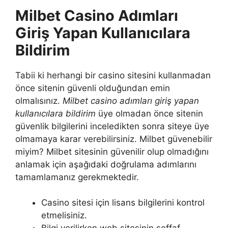
Milbet Casino Adımları
Giriş Yapan Kullanıcılara
Bildirim
Tabii ki herhangi bir casino sitesini kullanmadan
önce sitenin güvenli olduğundan emin
olmalısınız.
Milbet casino adımları giriş yapan
kullanıcılara bildirim
üye olmadan önce sitenin
güvenlik bilgilerini inceledikten sonra siteye üye
olmamaya karar verebilirsiniz. Milbet güvenebilir
miyim? Milbet sitesinin güvenilir olup olmadığını
anlamak için aşağıdaki doğrulama adımlarını
tamamlamanız gerekmektedir.
Casino sitesi için lisans bilgilerini kontrol
etmelisiniz.