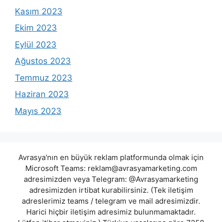
Kasım 2023
Ekim 2023
Eylül 2023
Ağustos 2023
Temmuz 2023
Haziran 2023
Mayıs 2023
Avrasya'nın en büyük reklam platformunda olmak için
Microsoft Teams:
reklam@avrasyamarketing.com
adresimizden veya Telegram: @Avrasyamarketing
adresimizden irtibat kurabilirsiniz. (Tek iletişim
adreslerimiz teams / telegram ve mail adresimizdir.
Harici hiçbir iletişim adresimiz bulunmamaktadır.