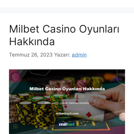
Milbet Casino Oyunları
Hakkında
Temmuz 26, 2023
Yazarı:
admin