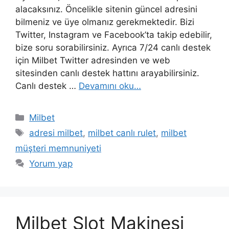
alacaksınız. Öncelikle sitenin güncel adresini
bilmeniz ve üye olmanız gerekmektedir. Bizi
Twitter, Instagram ve Facebook’ta takip edebilir,
bize soru sorabilirsiniz. Ayrıca 7/24 canlı destek
için Milbet Twitter adresinden ve web
sitesinden canlı destek hattını arayabilirsiniz.
Canlı destek …
Devamını oku…
Kategoriler
Milbet
Etiketler
adresi milbet
,
milbet canlı rulet
,
milbet
müşteri memnuniyeti
Yorum yap
Milbet Slot Makinesi