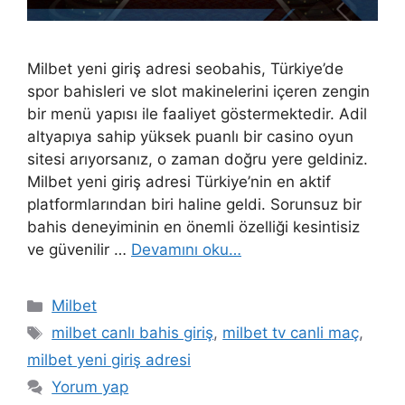
Milbet yeni giriş adresi seobahis, Türkiye’de
spor bahisleri ve slot makinelerini içeren zengin
bir menü yapısı ile faaliyet göstermektedir. Adil
altyapıya sahip yüksek puanlı bir casino oyun
sitesi arıyorsanız, o zaman doğru yere geldiniz.
Milbet yeni giriş adresi Türkiye’nin en aktif
platformlarından biri haline geldi. Sorunsuz bir
bahis deneyiminin en önemli özelliği kesintisiz
ve güvenilir …
Devamını oku…
Kategoriler
Milbet
Etiketler
milbet canlı bahis giriş
,
milbet tv canli maç
,
milbet yeni giriş adresi
Yorum yap