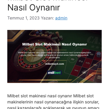
Nasıl Oynanır
Temmuz 1, 2023
Yazarı:
admin
Milbet slot makinesi nasıl oynanır Milbet slot
makinelerinin nasıl oynanacağına ilişkin sorular,
nasıl kazanılacağı açıklanarak ve oyunun amacı