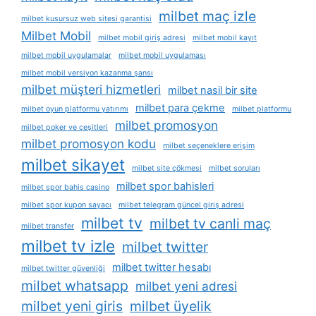
milbet maç izle
milbet kusursuz web sitesi garantisi
Milbet Mobil
milbet mobil giriş adresi
milbet mobil kayıt
milbet mobil uygulamalar
milbet mobil uygulaması
milbet mobil versiyon kazanma şansı
milbet müşteri hizmetleri
milbet nasil bir site
milbet para çekme
milbet oyun platformu yatırımı
milbet platformu
milbet promosyon
milbet poker ve çeşitleri
milbet promosyon kodu
milbet seçeneklere erişim
milbet sikayet
milbet site çökmesi
milbet soruları
milbet spor bahisleri
milbet spor bahis casino
milbet spor kupon sayacı
milbet telegram güncel giriş adresi
milbet tv
milbet tv canli maç
milbet transfer
milbet tv izle
milbet twitter
milbet twitter hesabı
milbet twitter güvenliği
milbet whatsapp
milbet yeni adresi
milbet yeni giris
milbet üyelik