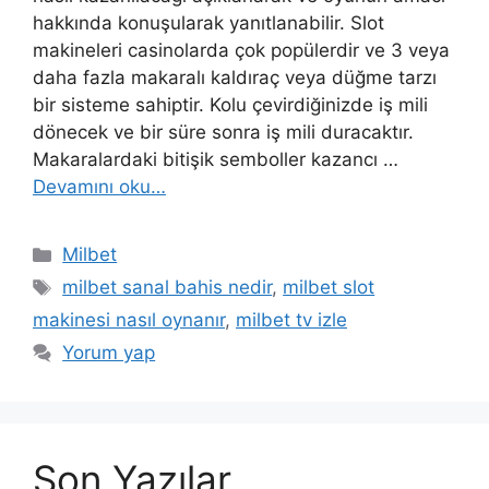
hakkında konuşularak yanıtlanabilir. Slot
makineleri casinolarda çok popülerdir ve 3 veya
daha fazla makaralı kaldıraç veya düğme tarzı
bir sisteme sahiptir. Kolu çevirdiğinizde iş mili
dönecek ve bir süre sonra iş mili duracaktır.
Makaralardaki bitişik semboller kazancı …
Devamını oku…
Kategoriler
Milbet
Etiketler
milbet sanal bahis nedir
,
milbet slot
makinesi nasıl oynanır
,
milbet tv izle
Yorum yap
Son Yazılar