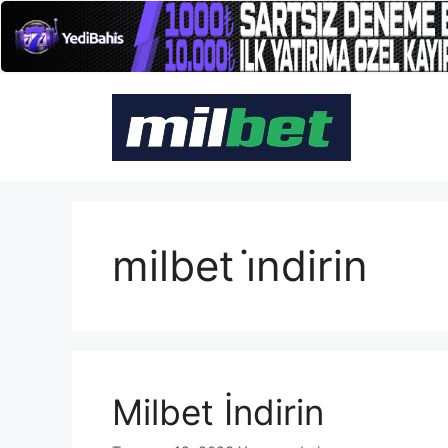
İçeriğe
atla
milbet i̇ndirin
Milbet İndirin