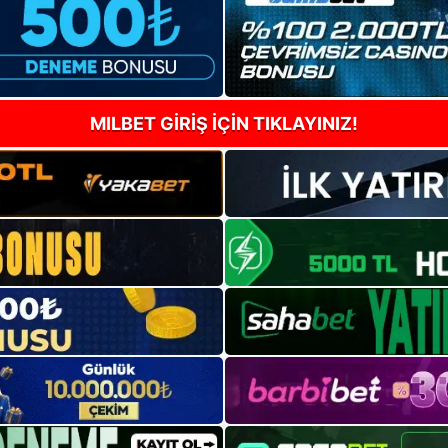
MILBET GİRİŞ İÇİN TIKLAYINIZ!