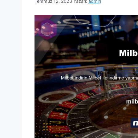
Temmuz 12, 2023
Yazarı:
admin