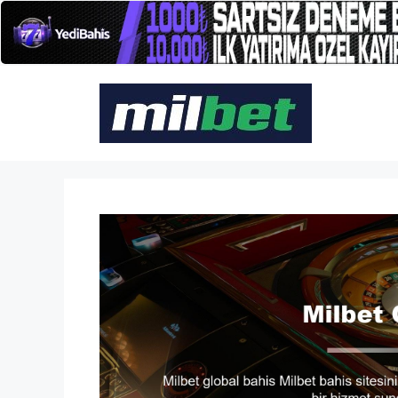
İçeriğe
atla