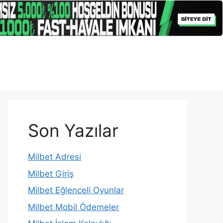
Son Yazılar
Milbet Adresi
Milbet Giriş
Milbet Eğlenceli Oyunlar
Milbet Mobil Ödemeler