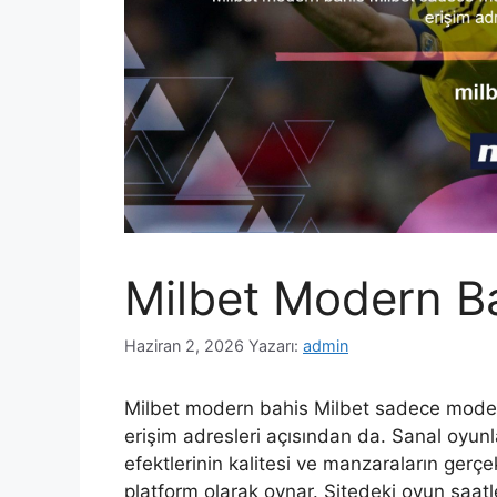
Milbet Modern B
Haziran 2, 2026
Yazarı:
admin
Milbet modern bahis Milbet sadece modern
erişim adresleri açısından da. Sanal oyun
efektlerinin kalitesi ve manzaraların gerçe
platform olarak oynar. Sitedeki oyun saatle