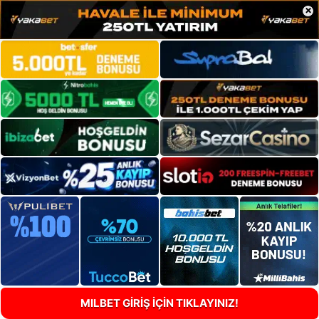
×
MILBET GİRİŞ İÇİN TIKLAYINIZ!