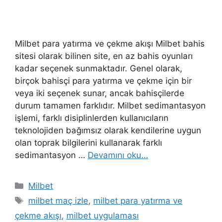
Milbet para yatırma ve çekme akışı Milbet bahis
sitesi olarak bilinen site, en az bahis oyunları
kadar seçenek sunmaktadır. Genel olarak,
birçok bahisçi para yatırma ve çekme için bir
veya iki seçenek sunar, ancak bahisçilerde
durum tamamen farklıdır. Milbet sedimantasyon
işlemi, farklı disiplinlerden kullanıcıların
teknolojiden bağımsız olarak kendilerine uygun
olan toprak bilgilerini kullanarak farklı
sedimantasyon …
Devamını oku…
Kategoriler
Milbet
Etiketler
milbet maç izle
,
milbet para yatırma ve
çekme akışı
,
milbet uygulaması