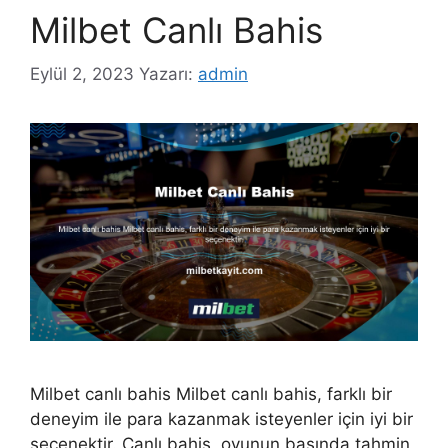
Milbet Canlı Bahis
Eylül 2, 2023
Yazarı:
admin
Milbet canlı bahis Milbet canlı bahis, farklı bir
deneyim ile para kazanmak isteyenler için iyi bir
seçenektir. Canlı bahis, oyunun başında tahmin