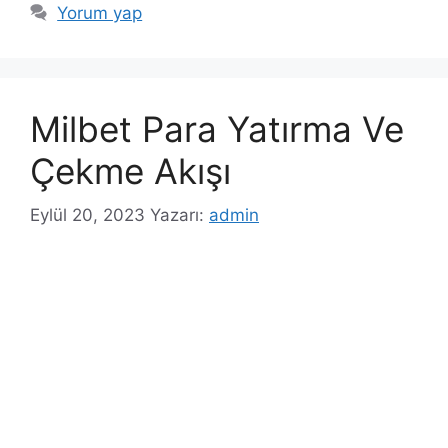
Yorum yap
Milbet Para Yatırma Ve
Çekme Akışı
Eylül 20, 2023
Yazarı:
admin