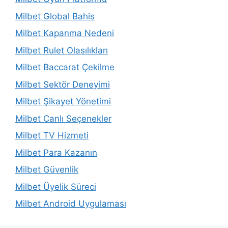
Milbet Global Bahis
Milbet Kapanma Nedeni
Milbet Rulet Olasılıkları
Milbet Baccarat Çekilme
Milbet Sektör Deneyimi
Milbet Şikayet Yönetimi
Milbet Canlı Seçenekler
Milbet TV Hizmeti
Milbet Para Kazanın
Milbet Güvenlik
Milbet Üyelik Süreci
Milbet Android Uygulaması