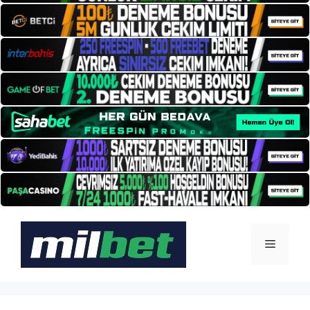
İçeriğe
atla
Menü