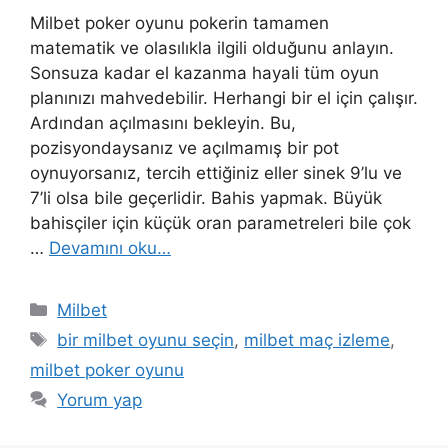
Milbet poker oyunu pokerin tamamen
matematik ve olasılıkla ilgili olduğunu anlayın.
Sonsuza kadar el kazanma hayali tüm oyun
planınızı mahvedebilir. Herhangi bir el için çalışır.
Ardından açılmasını bekleyin. Bu,
pozisyondaysanız ve açılmamış bir pot
oynuyorsanız, tercih ettiğiniz eller sinek 9’lu ve
7’li olsa bile geçerlidir. Bahis yapmak. Büyük
bahisçiler için küçük oran parametreleri bile çok
…
Devamını oku…
Kategoriler
Milbet
Etiketler
bir milbet oyunu seçin
,
milbet maç izleme
,
milbet poker oyunu
Yorum yap