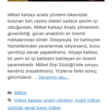
Milbet katsayı analiz yöntemi ülkemizde
bulunan tüm casino siteleri sadece çevrim içi
olduğundan, Milbet Katsayı Analiz yönteminin
güvenilirliği, güven analizinin en önemli
noktalarından biridir. Dolayısıyla, bir bahisçinin
hizmetlerinden yararlanmak istiyorsanız, bunu
çevrimiçi olarak yapabilirsiniz. Altyapı kalitesi,
bir yerin en iyi kalitesini belirleyen en önemli
parametredir. Milbet Ekşi Sözlüğü’nde soruyu
kendiniz arayabilirsiniz. Yüzlerce farklı sonuç
görüntülenir. …
Devamını oku…
Kategoriler
Milbet
Etiketler
milbet katsayı analiz yöntemi
,
mobil milbet
,
sözlüğe genel bakış milbet