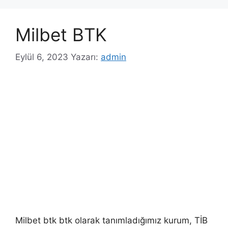
Milbet BTK
Eylül 6, 2023
Yazarı:
admin
Milbet btk btk olarak tanımladığımız kurum, TİB