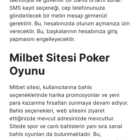
SMS kayıt seçeneği, cep telefonunuza
gönderilecek bir metin mesajı girmenizi
gerektirir. Bu, hesabınızda oturum açmanıza izin
verecektir. Bu, başkalarının hesabınıza giriş
yapmasını engelleyecektir.
Milbet Sitesi Poker
Oyunu
Milbet sitesi, kullanıcılarına bahis
seçeneklerinde harika promosyonlar ve yeni
para kazanma fırsatları sunmaya devam ediyor.
Bahis seçenekleri, web sitesini ziyaret
ettiğinizde mevcut adresinizde mevcuttur.
Sitede spor ve canlı bahislerin yanı sıra sanal
bahis oyunları da bulunmaktadır. Bu,