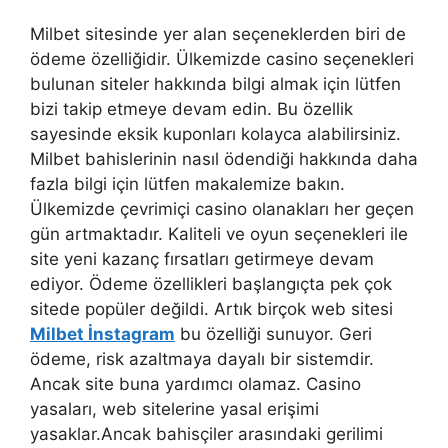
Milbet sitesinde yer alan seçeneklerden biri de
ödeme özelliğidir. Ülkemizde casino seçenekleri
bulunan siteler hakkında bilgi almak için lütfen
bizi takip etmeye devam edin. Bu özellik
sayesinde eksik kuponları kolayca alabilirsiniz.
Milbet bahislerinin nasıl ödendiği hakkında daha
fazla bilgi için lütfen makalemize bakın.
Ülkemizde çevrimiçi casino olanakları her geçen
gün artmaktadır. Kaliteli ve oyun seçenekleri ile
site yeni kazanç fırsatları getirmeye devam
ediyor. Ödeme özellikleri başlangıçta pek çok
sitede popüler değildi. Artık birçok web sitesi
Milbet İnstagram
bu özelliği sunuyor. Geri
ödeme, risk azaltmaya dayalı bir sistemdir.
Ancak site buna yardımcı olamaz. Casino
yasaları, web sitelerine yasal erişimi
yasaklar.Ancak bahisçiler arasındaki gerilimi