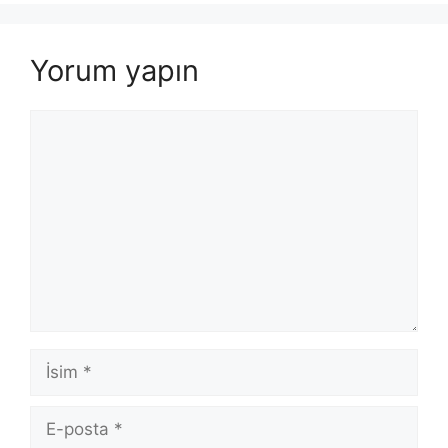
Yorum yapın
Yorum
İsim
E-
posta