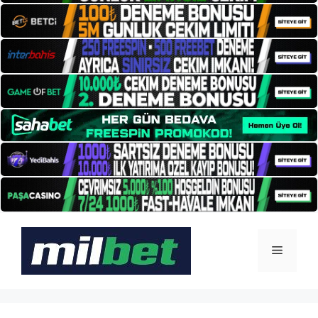
İçeriğe
atla
Menü