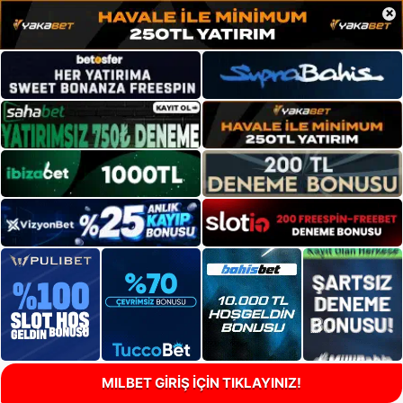
×
MILBET GİRİŞ İÇİN TIKLAYINIZ!