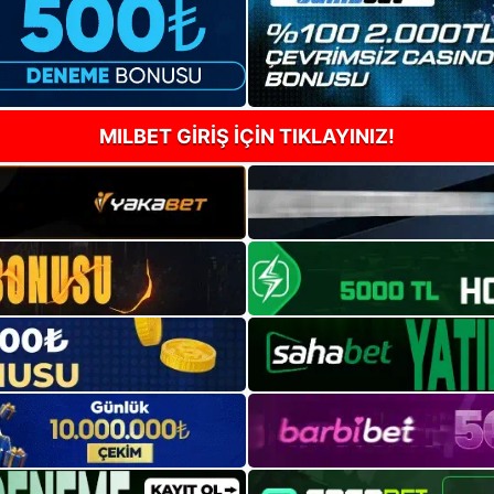
MILBET GİRİŞ İÇİN TIKLAYINIZ!