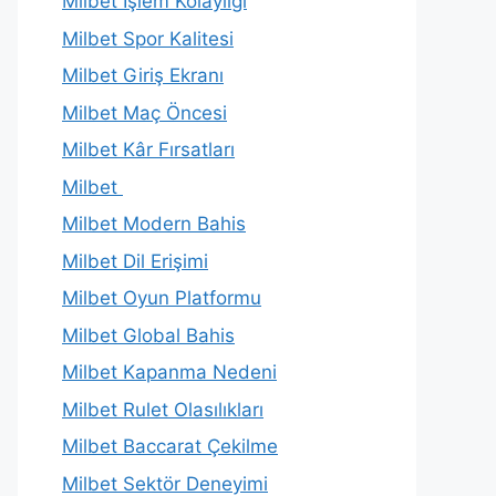
Milbet İşlem Kolaylığı
Milbet Spor Kalitesi
Milbet Giriş Ekranı
Milbet Maç Öncesi
Milbet Kâr Fırsatları
Milbet
Milbet Modern Bahis
Milbet Dil Erişimi
Milbet Oyun Platformu
Milbet Global Bahis
Milbet Kapanma Nedeni
Milbet Rulet Olasılıkları
Milbet Baccarat Çekilme
Milbet Sektör Deneyimi