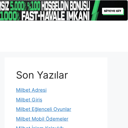
Son Yazılar
Milbet Adresi
Milbet Giriş
Milbet Eğlenceli Oyunlar
Milbet Mobil Ödemeler