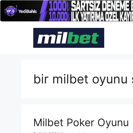
İçeriğe
atla
bir milbet oyunu 
Milbet Poker Oyunu