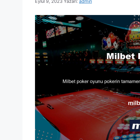
Eylül 9, 2023
Yazarı:
admin