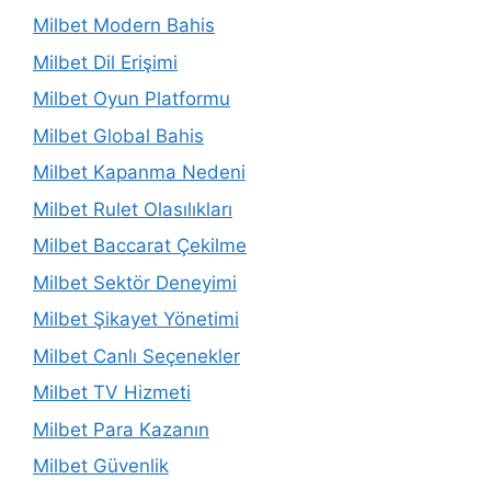
Milbet Modern Bahis
Milbet Dil Erişimi
Milbet Oyun Platformu
Milbet Global Bahis
Milbet Kapanma Nedeni
Milbet Rulet Olasılıkları
Milbet Baccarat Çekilme
Milbet Sektör Deneyimi
Milbet Şikayet Yönetimi
Milbet Canlı Seçenekler
Milbet TV Hizmeti
Milbet Para Kazanın
Milbet Güvenlik