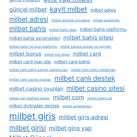
kayit milbet
güncel milbet
milbet adres
milbet adresi
milbet android uygulama
milbet avantajları
milbet bahis
milbet bahis platformu
milbet bahis alanı
milbet bahis sitesi
milbet bahis seçenekleri
milbet bahis ve oyun platformu
milbet bakara slotları ve çeşitleri
milbet bonus
milbet canli
milbet btk engel
milbet canli maç izle
milbet canlı bahis
milbet canlı bahis karlılık sağlayıcıları
milbet canlı bahis meraklıları
milbet canlı destek
milbet canlı casino oyunları
milbet casino sitesi
milbet casino oyunları
milbet com
milbet cep telefonu adresi
milbet doğru ad
milbet doğrudan destek
milbet engellemesi
milbet giris
milbet giris adresi
milbet girisi
milbet giris yap