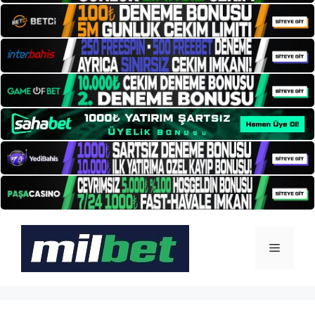
İçeriğe
atla
Menü