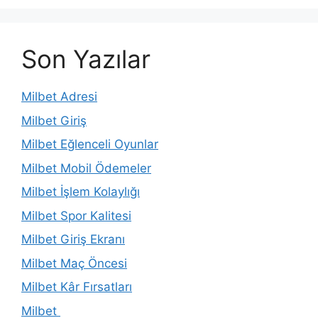
Son Yazılar
Milbet Adresi
Milbet Giriş
Milbet Eğlenceli Oyunlar
Milbet Mobil Ödemeler
Milbet İşlem Kolaylığı
Milbet Spor Kalitesi
Milbet Giriş Ekranı
Milbet Maç Öncesi
Milbet Kâr Fırsatları
Milbet