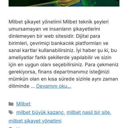
Milbet şikayet yönetimi Milbet teknik şeyleri
umursamayan ve insanların şikayetlerini
dinlemeyen bir web sitesidir. Dijital para
birimleri, çevrimiçi bankacılık platformları ve
sanal kartlar kullanabilirsiniz. İyi haber şu ki, bu
ameliyatlar farklı şekillerde yapılabilir ve sizin
için en uygun olanı seçebilirsiniz. Para çekmeniz
gerekiyorsa, finans departmanımız isteğinizi
mümkün olan en kısa sürede sizinle aynı zaman
diliminde …
Devamını oku…
Kategoriler
Milbet
Etiketler
milbet büyük kazanç
,
milbet nasil bir site
,
milbet şikayet yönetimi