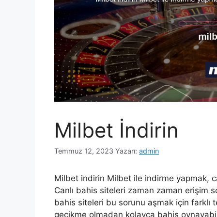
Milbet İndirin
Temmuz 12, 2023
Yazarı:
admin
Milbet indirin Milbet ile indirme yapmak, c
Canlı bahis siteleri zaman zaman erişim s
bahis siteleri bu sorunu aşmak için farklı 
gecikme olmadan kolayca bahis oynayabilmel