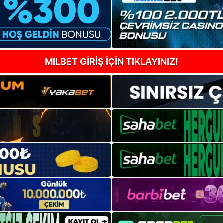
MILBET GİRİŞ İÇİN TIKLAYINIZ!