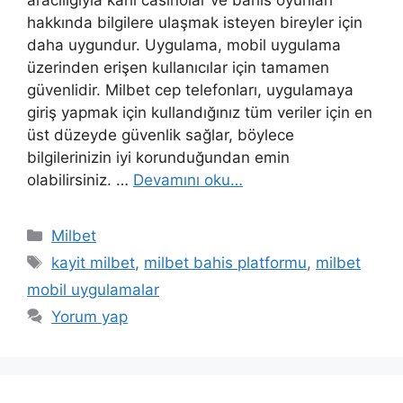
aracılığıyla karlı casinolar ve bahis oyunları
hakkında bilgilere ulaşmak isteyen bireyler için
daha uygundur. Uygulama, mobil uygulama
üzerinden erişen kullanıcılar için tamamen
güvenlidir. Milbet cep telefonları, uygulamaya
giriş yapmak için kullandığınız tüm veriler için en
üst düzeyde güvenlik sağlar, böylece
bilgilerinizin iyi korunduğundan emin
olabilirsiniz. …
Devamını oku…
Kategoriler
Milbet
Etiketler
kayit milbet
,
milbet bahis platformu
,
milbet
mobil uygulamalar
Yorum yap