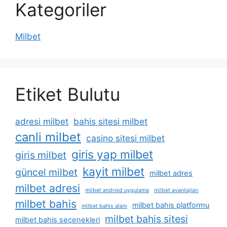
Kategoriler
Milbet
Etiket Bulutu
adresi milbet
bahis sitesi milbet
canli milbet
casino sitesi milbet
giris yap milbet
giris milbet
kayit milbet
güncel milbet
milbet adres
milbet adresi
milbet android uygulama
milbet avantajları
milbet bahis
milbet bahis platformu
milbet bahis alanı
milbet bahis sitesi
milbet bahis seçenekleri