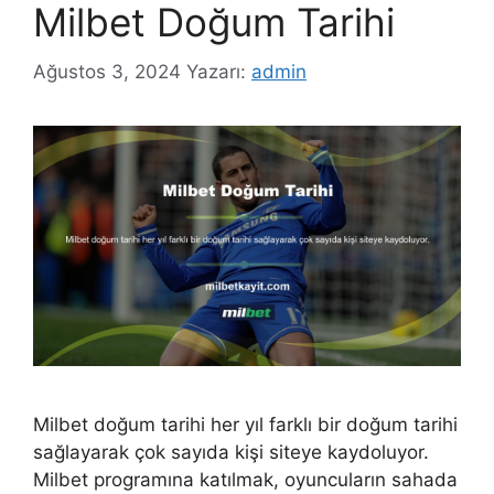
Milbet Doğum Tarihi
Ağustos 3, 2024
Yazarı:
admin
Milbet doğum tarihi her yıl farklı bir doğum tarihi
sağlayarak çok sayıda kişi siteye kaydoluyor.
Milbet programına katılmak, oyuncuların sahada