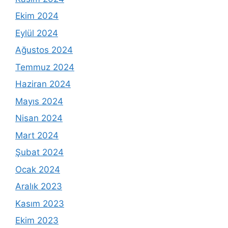
Ekim 2024
Eylül 2024
Ağustos 2024
Temmuz 2024
Haziran 2024
Mayıs 2024
Nisan 2024
Mart 2024
Şubat 2024
Ocak 2024
Aralık 2023
Kasım 2023
Ekim 2023