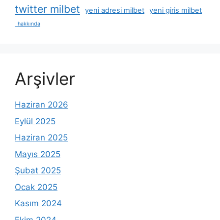
twitter milbet
yeni adresi milbet
yeni giris milbet
hakkında
Arşivler
Haziran 2026
Eylül 2025
Haziran 2025
Mayıs 2025
Şubat 2025
Ocak 2025
Kasım 2024
Ekim 2024