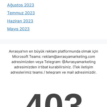
Ağustos 2023
Temmuz 2023
Haziran 2023
Mayıs 2023
Avrasya'nın en büyük reklam platformunda olmak için
Microsoft Teams:
reklam@avrasyamarketing.com
adresimizden veya Telegram: @Avrasyamarketing
adresimizden irtibat kurabilirsiniz. (Tek iletişim
adreslerimiz teams / telegram ve mail adresimizdir.
Harici hiçbir iletişim adresimiz bulunmamaktadır.
Lütfen itibar etmeyiniz.) Türkiye yasalarına göre 7258
sayılı kanun uyarınca yasa dışı bahis oynamanın
cezaları mevcuttur. Şu an bulunduğunuz site hiç bir
şekilde illegal bahis oyunları oynatmıyor ve oynamaya
aracı olmuyordur.
nextbet
|
orjinbet
|
jackbit
|