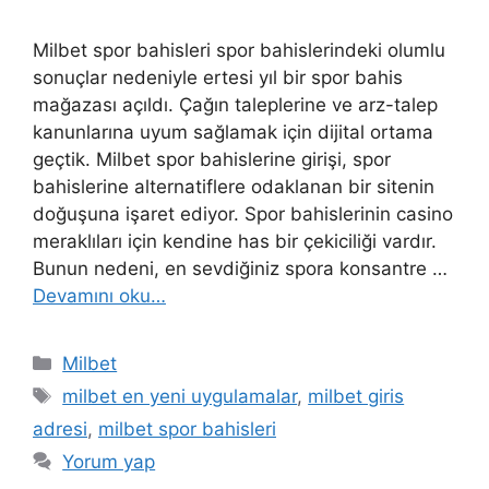
Milbet spor bahisleri spor bahislerindeki olumlu
sonuçlar nedeniyle ertesi yıl bir spor bahis
mağazası açıldı. Çağın taleplerine ve arz-talep
kanunlarına uyum sağlamak için dijital ortama
geçtik. Milbet spor bahislerine girişi, spor
bahislerine alternatiflere odaklanan bir sitenin
doğuşuna işaret ediyor. Spor bahislerinin casino
meraklıları için kendine has bir çekiciliği vardır.
Bunun nedeni, en sevdiğiniz spora konsantre …
Devamını oku…
Kategoriler
Milbet
Etiketler
milbet en yeni uygulamalar
,
milbet giris
adresi
,
milbet spor bahisleri
Yorum yap