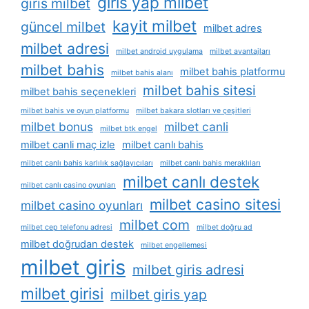
giris yap milbet
giris milbet
kayit milbet
güncel milbet
milbet adres
milbet adresi
milbet android uygulama
milbet avantajları
milbet bahis
milbet bahis platformu
milbet bahis alanı
milbet bahis sitesi
milbet bahis seçenekleri
milbet bahis ve oyun platformu
milbet bakara slotları ve çeşitleri
milbet bonus
milbet canli
milbet btk engel
milbet canli maç izle
milbet canlı bahis
milbet canlı bahis karlılık sağlayıcıları
milbet canlı bahis meraklıları
milbet canlı destek
milbet canlı casino oyunları
milbet casino sitesi
milbet casino oyunları
milbet com
milbet cep telefonu adresi
milbet doğru ad
milbet doğrudan destek
milbet engellemesi
milbet giris
milbet giris adresi
milbet girisi
milbet giris yap