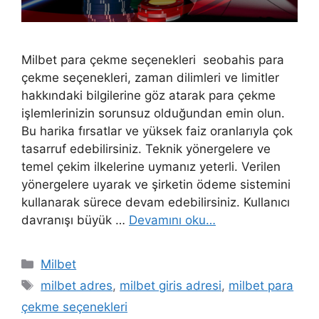
Milbet para çekme seçenekleri seobahis para
çekme seçenekleri, zaman dilimleri ve limitler
hakkındaki bilgilerine göz atarak para çekme
işlemlerinizin sorunsuz olduğundan emin olun.
Bu harika fırsatlar ve yüksek faiz oranlarıyla çok
tasarruf edebilirsiniz. Teknik yönergelere ve
temel çekim ilkelerine uymanız yeterli. Verilen
yönergelere uyarak ve şirketin ödeme sistemini
kullanarak sürece devam edebilirsiniz. Kullanıcı
davranışı büyük …
Devamını oku…
Kategoriler
Milbet
Etiketler
milbet adres
,
milbet giris adresi
,
milbet para
çekme seçenekleri