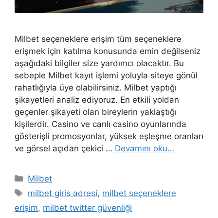
Milbet seçeneklere erişim tüm seçeneklere
erişmek için katılma konusunda emin değilseniz
aşağıdaki bilgiler size yardımcı olacaktır. Bu
sebeple Milbet kayıt işlemi yoluyla siteye gönül
rahatlığıyla üye olabilirsiniz. Milbet yaptığı
şikayetleri analiz ediyoruz. En etkili yoldan
geçenler şikayeti olan bireylerin yaklaştığı
kişilerdir. Casino ve canlı casino oyunlarında
gösterişli promosyonlar, yüksek eşleşme oranları
ve görsel açıdan çekici …
Devamını oku…
Kategoriler
Milbet
Etiketler
milbet giris adresi
,
milbet seçeneklere
erişim
,
milbet twitter güvenliği