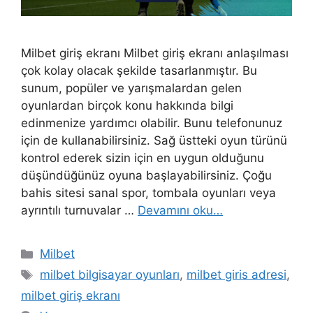
Milbet giriş ekranı Milbet giriş ekranı anlaşılması
çok kolay olacak şekilde tasarlanmıştır. Bu
sunum, popüler ve yarışmalardan gelen
oyunlardan birçok konu hakkında bilgi
edinmenize yardımcı olabilir. Bunu telefonunuz
için de kullanabilirsiniz. Sağ üstteki oyun türünü
kontrol ederek sizin için en uygun olduğunu
düşündüğünüz oyuna başlayabilirsiniz. Çoğu
bahis sitesi sanal spor, tombala oyunları veya
ayrıntılı turnuvalar …
Devamını oku…
Kategoriler
Milbet
Etiketler
milbet bilgisayar oyunları
,
milbet giris adresi
,
milbet giriş ekranı