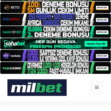
İçeriğe
atla
Menü