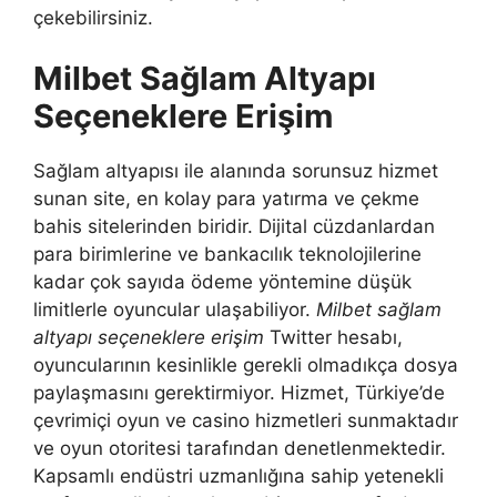
çekebilirsiniz.
Milbet Sağlam Altyapı
Seçeneklere Erişim
Sağlam altyapısı ile alanında sorunsuz hizmet
sunan site, en kolay para yatırma ve çekme
bahis sitelerinden biridir. Dijital cüzdanlardan
para birimlerine ve bankacılık teknolojilerine
kadar çok sayıda ödeme yöntemine düşük
limitlerle oyuncular ulaşabiliyor.
Milbet sağlam
altyapı seçeneklere erişim
Twitter hesabı,
oyuncularının kesinlikle gerekli olmadıkça dosya
paylaşmasını gerektirmiyor. Hizmet, Türkiye’de
çevrimiçi oyun ve casino hizmetleri sunmaktadır
ve oyun otoritesi tarafından denetlenmektedir.
Kapsamlı endüstri uzmanlığına sahip yetenekli