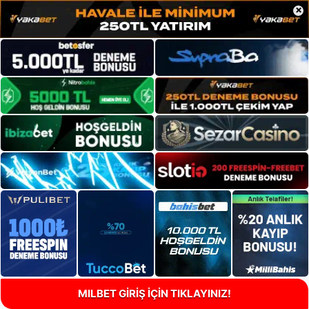
×
MILBET GİRİŞ İÇİN TIKLAYINIZ!