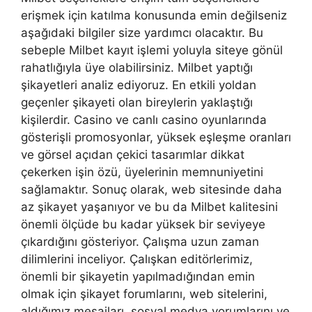
erişmek için katılma konusunda emin değilseniz
aşağıdaki bilgiler size yardımcı olacaktır. Bu
sebeple Milbet kayıt işlemi yoluyla siteye gönül
rahatlığıyla üye olabilirsiniz. Milbet yaptığı
şikayetleri analiz ediyoruz. En etkili yoldan
geçenler şikayeti olan bireylerin yaklaştığı
kişilerdir. Casino ve canlı casino oyunlarında
gösterişli promosyonlar, yüksek eşleşme oranları
ve görsel açıdan çekici tasarımlar dikkat
çekerken işin özü, üyelerinin memnuniyetini
sağlamaktır. Sonuç olarak, web sitesinde daha
az şikayet yaşanıyor ve bu da Milbet kalitesini
önemli ölçüde bu kadar yüksek bir seviyeye
çıkardığını gösteriyor. Çalışma uzun zaman
dilimlerini inceliyor. Çalışkan editörlerimiz,
önemli bir şikayetin yapılmadığından emin
olmak için şikayet forumlarını, web sitelerini,
aldığımız mesajları, sosyal medya yorumlarını ve