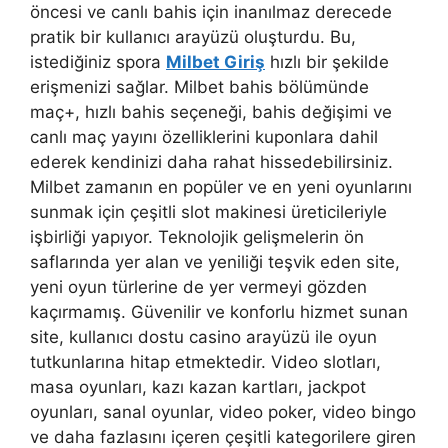
öncesi ve canlı bahis için inanılmaz derecede
pratik bir kullanıcı arayüzü oluşturdu. Bu,
istediğiniz spora
Milbet Giriş
hızlı bir şekilde
erişmenizi sağlar. Milbet bahis bölümünde
maç+, hızlı bahis seçeneği, bahis değişimi ve
canlı maç yayını özelliklerini kuponlara dahil
ederek kendinizi daha rahat hissedebilirsiniz.
Milbet zamanın en popüler ve en yeni oyunlarını
sunmak için çeşitli slot makinesi üreticileriyle
işbirliği yapıyor. Teknolojik gelişmelerin ön
saflarında yer alan ve yeniliği teşvik eden site,
yeni oyun türlerine de yer vermeyi gözden
kaçırmamış. Güvenilir ve konforlu hizmet sunan
site, kullanıcı dostu casino arayüzü ile oyun
tutkunlarına hitap etmektedir. Video slotları,
masa oyunları, kazı kazan kartları, jackpot
oyunları, sanal oyunlar, video poker, video bingo
ve daha fazlasını içeren çeşitli kategorilere giren