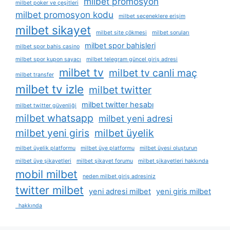
milbet promosyon
milbet poker ve çeşitleri
milbet promosyon kodu
milbet seçeneklere erişim
milbet sikayet
milbet site çökmesi
milbet soruları
milbet spor bahisleri
milbet spor bahis casino
milbet spor kupon sayacı
milbet telegram güncel giriş adresi
milbet tv
milbet tv canli maç
milbet transfer
milbet tv izle
milbet twitter
milbet twitter hesabı
milbet twitter güvenliği
milbet whatsapp
milbet yeni adresi
milbet yeni giris
milbet üyelik
milbet üyelik platformu
milbet üye platformu
milbet üyesi oluşturun
milbet üye şikayetleri
milbet şikayet forumu
milbet şikayetleri hakkında
mobil milbet
neden milbet giriş adresiniz
twitter milbet
yeni adresi milbet
yeni giris milbet
hakkında