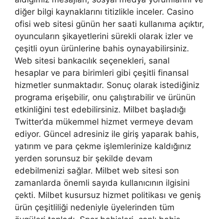
diğer bilgi kaynaklarını titizlikle inceler. Casino
ofisi web sitesi günün her saati kullanıma açıktır,
oyuncuların şikayetlerini sürekli olarak izler ve
çeşitli oyun ürünlerine bahis oynayabilirsiniz.
Web sitesi bankacılık seçenekleri, sanal
hesaplar ve para birimleri gibi çeşitli finansal
hizmetler sunmaktadır. Sonuç olarak istediğiniz
programa erişebilir, onu çalıştırabilir ve ürünün
etkinliğini test edebilirsiniz. Milbet başladığı
Twitter’da mükemmel hizmet vermeye devam
ediyor. Güncel adresiniz ile giriş yaparak bahis,
yatırım ve para çekme işlemlerinize kaldığınız
yerden sorunsuz bir şekilde devam
edebilmenizi sağlar. Milbet web sitesi son
zamanlarda önemli sayıda kullanıcının ilgisini
çekti. Milbet kusursuz hizmet politikası ve geniş
ürün çeşitliliği nedeniyle üyelerinden tüm