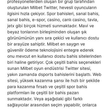
profesyonellerden oluşan bir grup tarafından
oluşturulan Milbet Twitter, hevesli oyuncuların
ilgisini hızla çekiyor. Spor bahisleri, sanal bahis,
sanal bahis, e-spor, casino, canlı casino, tavla,
jetx gibi birçok hizmeti sunmaktadır. Mavi ve
beyaz tonlarının birleşiminden oluşan şık
görünümünün yanı sıra çekici ve kullanıcı dostu
bir arayüze sahiptir. Milbet en saygın ve
güvenilir ödeme teknolojisini entegre ederek
onu mevcut en kullanıcı dostu bahis sitelerinden
biri haline getiriyor. Çok çeşitli bahis seçenekleri
sunan Milbet oyun endüstrisi Twitter sitesi,
yakın zamanda dsports bahislerini başlattı. Web
sitesi, yüksek kazanma şansı ile hızlı bir şekilde
para kazanma fırsatı ve çeşitli spor bahis
platformları ile çeşitli bir bahis pazarı
sunmaktadır. Veya aşağıdaki gibi farklı
sağlayıcılar arasından seçim yapabilir, onlarca