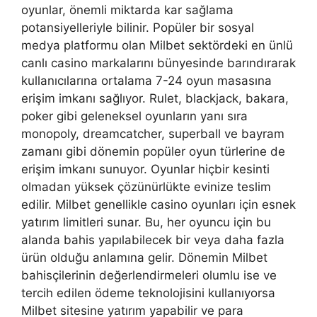
oyunlar, önemli miktarda kar sağlama
potansiyelleriyle bilinir. Popüler bir sosyal
medya platformu olan Milbet sektördeki en ünlü
canlı casino markalarını bünyesinde barındırarak
kullanıcılarına ortalama 7-24 oyun masasına
erişim imkanı sağlıyor. Rulet, blackjack, bakara,
poker gibi geleneksel oyunların yanı sıra
monopoly, dreamcatcher, superball ve bayram
zamanı gibi dönemin popüler oyun türlerine de
erişim imkanı sunuyor. Oyunlar hiçbir kesinti
olmadan yüksek çözünürlükte evinize teslim
edilir. Milbet genellikle casino oyunları için esnek
yatırım limitleri sunar. Bu, her oyuncu için bu
alanda bahis yapılabilecek bir veya daha fazla
ürün olduğu anlamına gelir. Dönemin Milbet
bahisçilerinin değerlendirmeleri olumlu ise ve
tercih edilen ödeme teknolojisini kullanıyorsa
Milbet sitesine yatırım yapabilir ve para