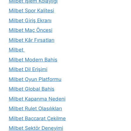
Milbet İşlem Kolaylığı
Milbet Spor Kalitesi
Milbet Giriş Ekranı
Milbet Maç Öncesi
Milbet Kâr Fırsatları
Milbet
Milbet Modern Bahis
Milbet Dil Erişimi
Milbet Oyun Platformu
Milbet Global Bahis
Milbet Kapanma Nedeni
Milbet Rulet Olasılıkları
Milbet Baccarat Çekilme
Milbet Sektör Deneyimi