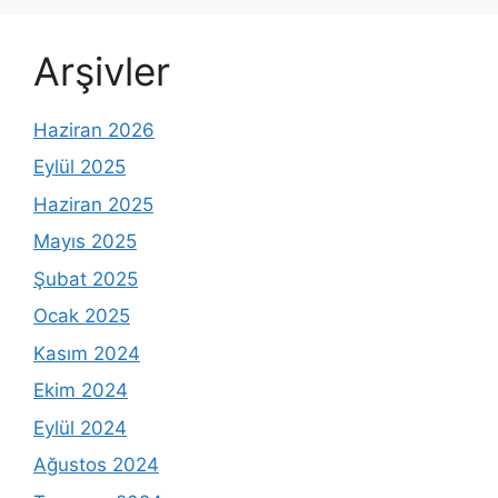
Arşivler
Haziran 2026
Eylül 2025
Haziran 2025
Mayıs 2025
Şubat 2025
Ocak 2025
Kasım 2024
Ekim 2024
Eylül 2024
Ağustos 2024