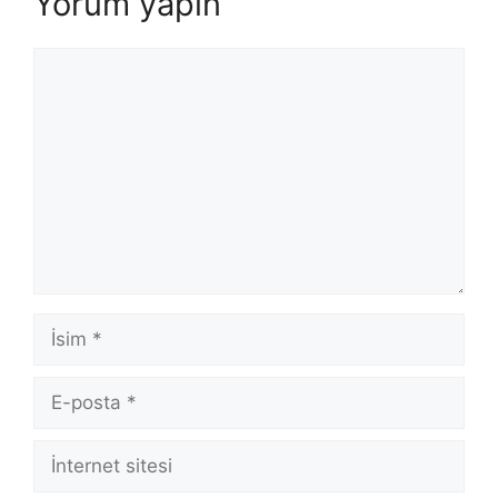
Yorum yapın
Yorum
İsim
E-
posta
İnternet
sitesi