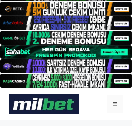
İçeriğe
atla
Menü