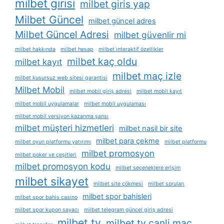
milbet girisi
milbet giris yap
Milbet Güncel
milbet güncel adres
Milbet Güncel Adresi
milbet güvenlir mi
milbet hakkında
milbet hesap
milbet i̇nteraktif özellikler
milbet kaç oldu
milbet kayıt
milbet maç izle
milbet kusursuz web sitesi garantisi
Milbet Mobil
milbet mobil giriş adresi
milbet mobil kayıt
milbet mobil uygulamalar
milbet mobil uygulaması
milbet mobil versiyon kazanma şansı
milbet müşteri hizmetleri
milbet nasil bir site
milbet para çekme
milbet oyun platformu yatırımı
milbet platformu
milbet promosyon
milbet poker ve çeşitleri
milbet promosyon kodu
milbet seçeneklere erişim
milbet sikayet
milbet site çökmesi
milbet soruları
milbet spor bahisleri
milbet spor bahis casino
milbet spor kupon sayacı
milbet telegram güncel giriş adresi
milbet tv
milbet tv canli maç