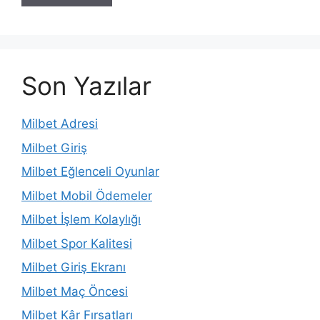
Son Yazılar
Milbet Adresi
Milbet Giriş
Milbet Eğlenceli Oyunlar
Milbet Mobil Ödemeler
Milbet İşlem Kolaylığı
Milbet Spor Kalitesi
Milbet Giriş Ekranı
Milbet Maç Öncesi
Milbet Kâr Fırsatları