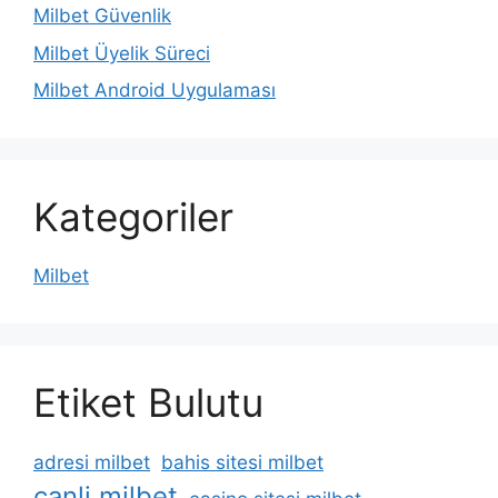
Milbet Güvenlik
Milbet Üyelik Süreci
Milbet Android Uygulaması
Kategoriler
Milbet
Etiket Bulutu
adresi milbet
bahis sitesi milbet
canli milbet