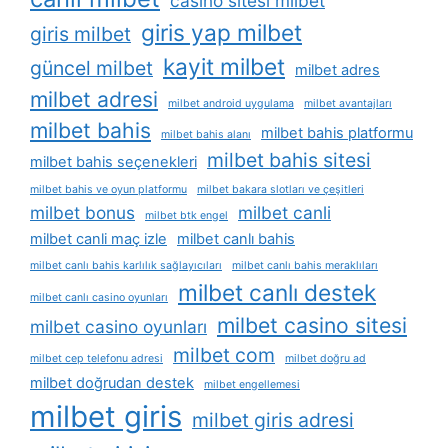
casino sitesi milbet
giris yap milbet
giris milbet
kayit milbet
güncel milbet
milbet adres
milbet adresi
milbet android uygulama
milbet avantajları
milbet bahis
milbet bahis platformu
milbet bahis alanı
milbet bahis sitesi
milbet bahis seçenekleri
milbet bahis ve oyun platformu
milbet bakara slotları ve çeşitleri
milbet bonus
milbet canli
milbet btk engel
milbet canli maç izle
milbet canlı bahis
milbet canlı bahis karlılık sağlayıcıları
milbet canlı bahis meraklıları
milbet canlı destek
milbet canlı casino oyunları
milbet casino sitesi
milbet casino oyunları
milbet com
milbet cep telefonu adresi
milbet doğru ad
milbet doğrudan destek
milbet engellemesi
milbet giris
milbet giris adresi