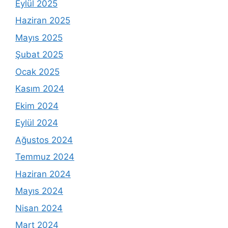
Eylül 2025
Haziran 2025
Mayıs 2025
Şubat 2025
Ocak 2025
Kasım 2024
Ekim 2024
Eylül 2024
Ağustos 2024
Temmuz 2024
Haziran 2024
Mayıs 2024
Nisan 2024
Mart 2024