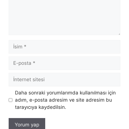
İsim
E-
posta
İnternet
sitesi
Daha sonraki yorumlarımda kullanılması için
adım, e-posta adresim ve site adresim bu
tarayıcıya kaydedilsin.