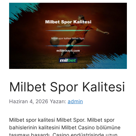
Milbet Spor Kalitesi
Haziran 4, 2026
Yazarı:
admin
Milbet spor kalitesi Milbet Spor. Milbet spor
bahislerinin kalitesini Milbet Casino bölümüne
taşımayı başardı. Casino endüstrisinde uzun