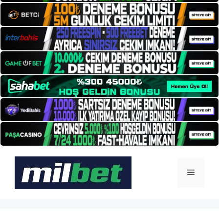
İçeriğe
atla
Menü