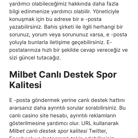
yardımcı olabileceğimiz hakkında daha fazla
bilgi edinmenize yardımcı olabilir. Yöneticiyle
konuşmak için bu adrese bir e -posta
yazabilirsiniz. Bahis şirketi ile ilgili herhangi bir
sorunuz, yorum veya sorununuz varsa, e -posta
yoluyla bunlarla iletişime geçebilirsiniz. E-
postalarınıza hızlı bir şekilde cevap vereceğiz ve
sizi güncel tutacağız.
Milbet Canlı Destek Spor
Kalitesi
E -posta göndermek yerine canlı destek hattını
ararsanız daha ayrıntılı sorular sorabilirsiniz. Bu
canlı casino site hesabı, ayrıntılı reklamların
gösterilmesine yardımcı olur. URL kullanarak
Milbet canlı destek spor kalitesi
Twitter,