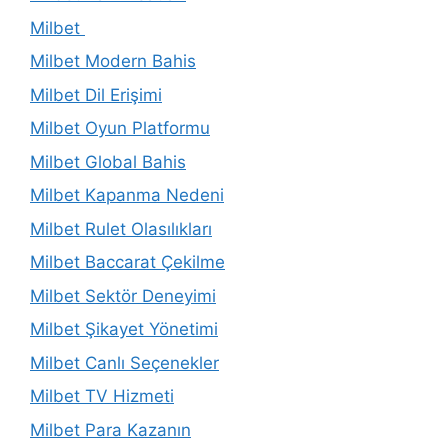
Milbet
Milbet Modern Bahis
Milbet Dil Erişimi
Milbet Oyun Platformu
Milbet Global Bahis
Milbet Kapanma Nedeni
Milbet Rulet Olasılıkları
Milbet Baccarat Çekilme
Milbet Sektör Deneyimi
Milbet Şikayet Yönetimi
Milbet Canlı Seçenekler
Milbet TV Hizmeti
Milbet Para Kazanın