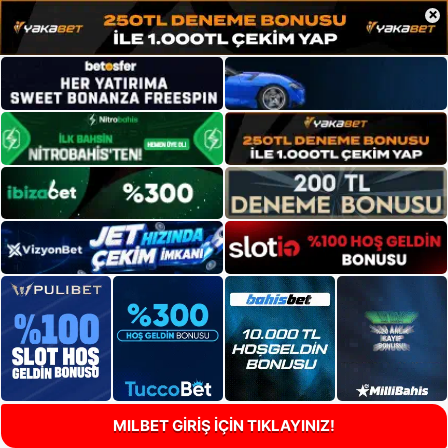
×
MILBET GİRİŞ İÇİN TIKLAYINIZ!