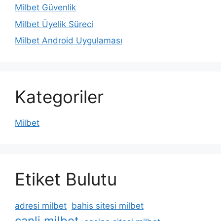
Milbet Güvenlik
Milbet Üyelik Süreci
Milbet Android Uygulaması
Kategoriler
Milbet
Etiket Bulutu
adresi milbet
bahis sitesi milbet
canli milbet