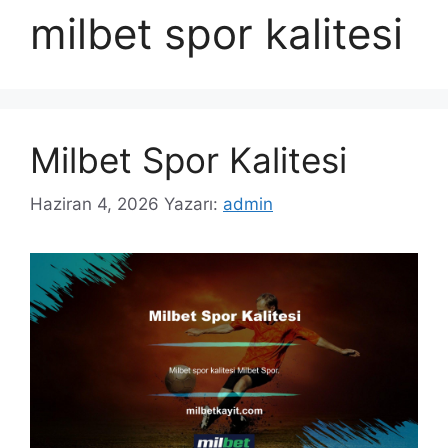
milbet spor kalitesi
Milbet Spor Kalitesi
Haziran 4, 2026
Yazarı:
admin