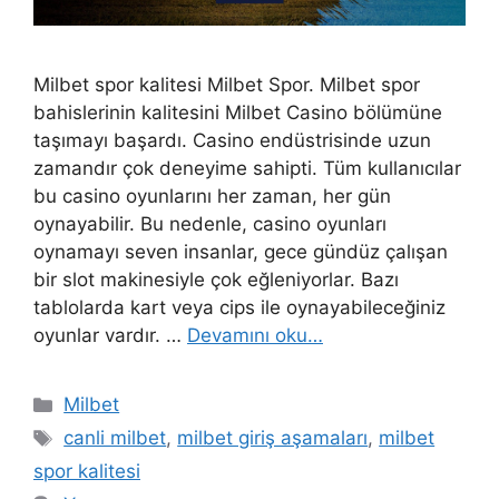
Milbet spor kalitesi Milbet Spor. Milbet spor
bahislerinin kalitesini Milbet Casino bölümüne
taşımayı başardı. Casino endüstrisinde uzun
zamandır çok deneyime sahipti. Tüm kullanıcılar
bu casino oyunlarını her zaman, her gün
oynayabilir. Bu nedenle, casino oyunları
oynamayı seven insanlar, gece gündüz çalışan
bir slot makinesiyle çok eğleniyorlar. Bazı
tablolarda kart veya cips ile oynayabileceğiniz
oyunlar vardır. …
Devamını oku…
Kategoriler
Milbet
Etiketler
canli milbet
,
milbet giriş aşamaları
,
milbet
spor kalitesi