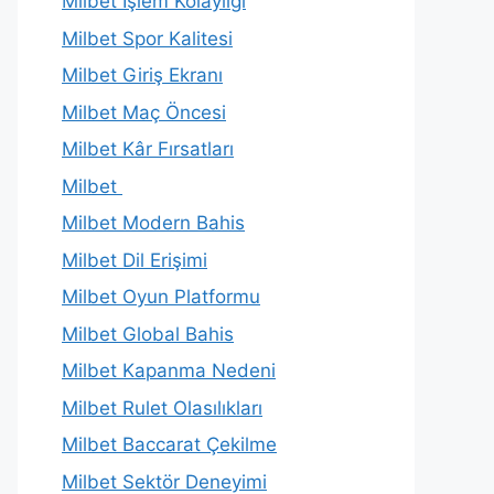
Milbet İşlem Kolaylığı
Milbet Spor Kalitesi
Milbet Giriş Ekranı
Milbet Maç Öncesi
Milbet Kâr Fırsatları
Milbet
Milbet Modern Bahis
Milbet Dil Erişimi
Milbet Oyun Platformu
Milbet Global Bahis
Milbet Kapanma Nedeni
Milbet Rulet Olasılıkları
Milbet Baccarat Çekilme
Milbet Sektör Deneyimi