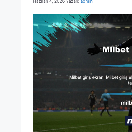
Haziran 4, 2026
Yazarı:
admin