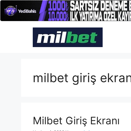
İçeriğe
atla
milbet giriş ekran
Milbet Giriş Ekranı