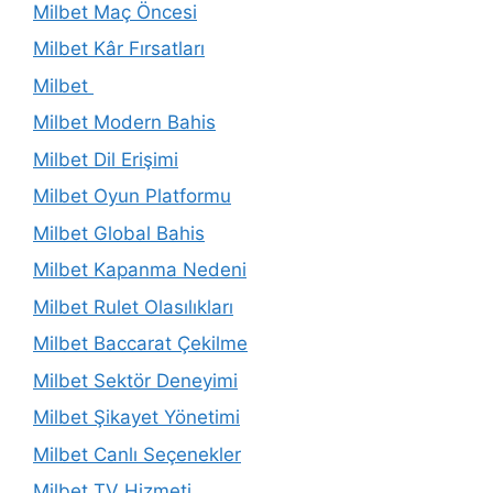
Milbet Maç Öncesi
Milbet Kâr Fırsatları
Milbet
Milbet Modern Bahis
Milbet Dil Erişimi
Milbet Oyun Platformu
Milbet Global Bahis
Milbet Kapanma Nedeni
Milbet Rulet Olasılıkları
Milbet Baccarat Çekilme
Milbet Sektör Deneyimi
Milbet Şikayet Yönetimi
Milbet Canlı Seçenekler
Milbet TV Hizmeti