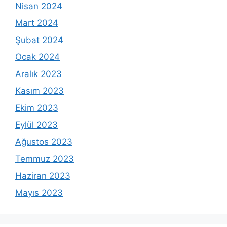
Nisan 2024
Mart 2024
Şubat 2024
Ocak 2024
Aralık 2023
Kasım 2023
Ekim 2023
Eylül 2023
Ağustos 2023
Temmuz 2023
Haziran 2023
Mayıs 2023