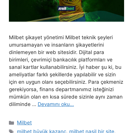
Milbet şikayet yönetimi Milbet teknik şeyleri
umursamayan ve insanların şikayetlerini
dinlemeyen bir web sitesidir. Dijital para
birimleri, çevrimiçi bankacılık platformları ve
sanal kartlar kullanabilirsiniz. İyi haber şu ki, bu
ameliyatlar farklı şekillerde yapılabilir ve sizin
için en uygun olanı seçebilirsiniz. Para çekmeniz
gerekiyorsa, finans departmanımız isteğinizi
mümkün olan en kısa sürede sizinle aynı zaman
diliminde …
Devamını oku…
Kategoriler
Milbet
Etiketler
milbet büyük kazanç
,
milbet nasil bir site
,