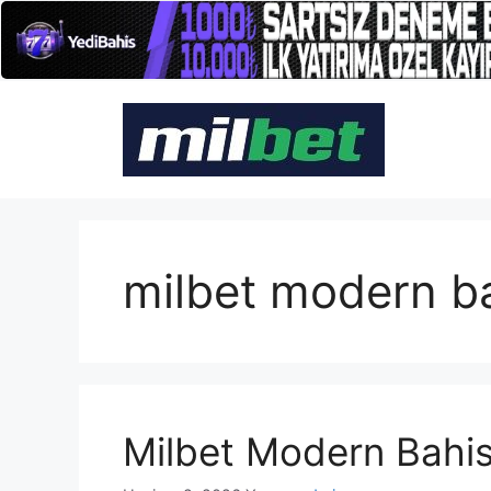
İçeriğe
atla
milbet modern b
Milbet Modern Bahi