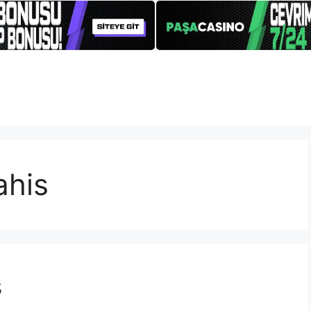
ahis
s