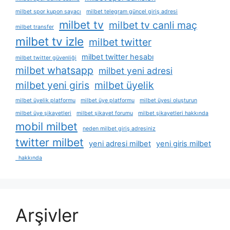
milbet spor kupon sayacı
milbet telegram güncel giriş adresi
milbet tv
milbet tv canli maç
milbet transfer
milbet tv izle
milbet twitter
milbet twitter hesabı
milbet twitter güvenliği
milbet whatsapp
milbet yeni adresi
milbet yeni giris
milbet üyelik
milbet üyelik platformu
milbet üye platformu
milbet üyesi oluşturun
milbet üye şikayetleri
milbet şikayet forumu
milbet şikayetleri hakkında
mobil milbet
neden milbet giriş adresiniz
twitter milbet
yeni adresi milbet
yeni giris milbet
hakkında
Arşivler