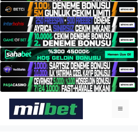
İçeriğe
atla
Menü