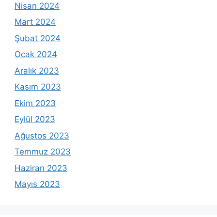
Nisan 2024
Mart 2024
Şubat 2024
Ocak 2024
Aralık 2023
Kasım 2023
Ekim 2023
Eylül 2023
Ağustos 2023
Temmuz 2023
Haziran 2023
Mayıs 2023