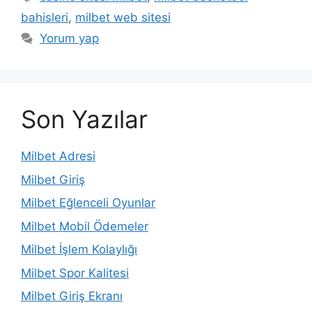
bahisleri
,
milbet web sitesi
Yorum yap
Son Yazılar
Milbet Adresi
Milbet Giriş
Milbet Eğlenceli Oyunlar
Milbet Mobil Ödemeler
Milbet İşlem Kolaylığı
Milbet Spor Kalitesi
Milbet Giriş Ekranı