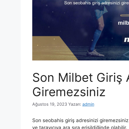
Son Milbet Giriş 
Giremezsiniz
Ağustos 19, 2023
Yazarı:
admin
Son seobahis giriş adresinizi giremezsini
ve tarayıcıya ara sıra erişildiğinde olabilir