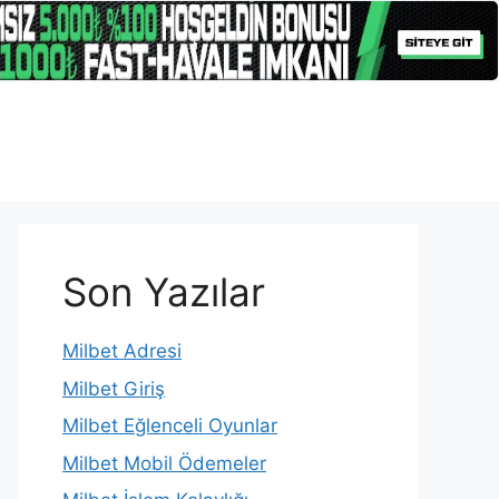
Son Yazılar
Milbet Adresi
Milbet Giriş
Milbet Eğlenceli Oyunlar
Milbet Mobil Ödemeler