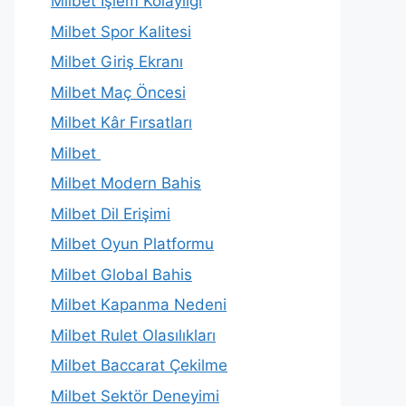
Milbet İşlem Kolaylığı
Milbet Spor Kalitesi
Milbet Giriş Ekranı
Milbet Maç Öncesi
Milbet Kâr Fırsatları
Milbet
Milbet Modern Bahis
Milbet Dil Erişimi
Milbet Oyun Platformu
Milbet Global Bahis
Milbet Kapanma Nedeni
Milbet Rulet Olasılıkları
Milbet Baccarat Çekilme
Milbet Sektör Deneyimi