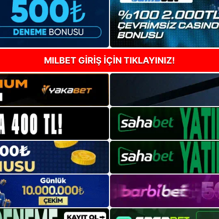
MILBET GİRİŞ İÇİN TIKLAYINIZ!