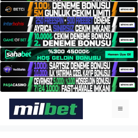
İçeriğe
atla
Menü