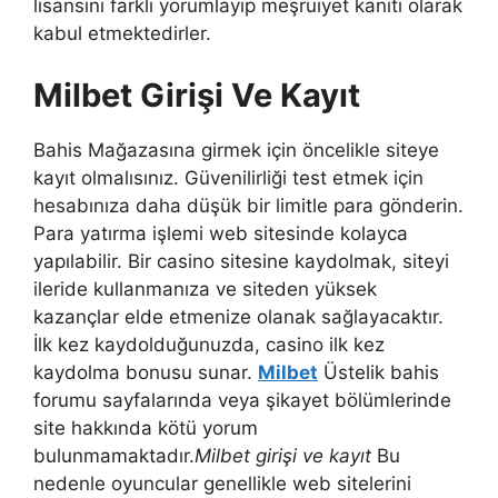
lisansını farklı yorumlayıp meşruiyet kanıtı olarak
kabul etmektedirler.
Milbet Girişi Ve Kayıt
Bahis Mağazasına girmek için öncelikle siteye
kayıt olmalısınız. Güvenilirliği test etmek için
hesabınıza daha düşük bir limitle para gönderin.
Para yatırma işlemi web sitesinde kolayca
yapılabilir. Bir casino sitesine kaydolmak, siteyi
ileride kullanmanıza ve siteden yüksek
kazançlar elde etmenize olanak sağlayacaktır.
İlk kez kaydolduğunuzda, casino ilk kez
kaydolma bonusu sunar.
Milbet
Üstelik bahis
forumu sayfalarında veya şikayet bölümlerinde
site hakkında kötü yorum
bulunmamaktadır.
Milbet girişi ve kayıt
Bu
nedenle oyuncular genellikle web sitelerini