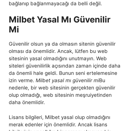
bağlanıp bağlanmayacağı da belli değil.
Milbet Yasal Mı Güvenilir
Mi
Güvenilir olsun ya da olmasın sitenin güvenilir
olması da önemlidir. Ancak, lütfen bu web
sitesinin yasal olmadığını unutmayın. Web
siteleri güvenilirlik açısından zaman içinde daha
da önemli hale geldi. Bunun seni ertelemesine
izin verme.
Milbet yasal mı güvenilir mi
Bu
nedenle, bir web sitesinin gerçekten güvenilir
olup olmadığı, web sitesinin meşruiyetinden
daha önemlidir.
Lisans bilgileri, Milbet yasal olup olmadığını
merak edenler için önemlidir. Ancak lisans