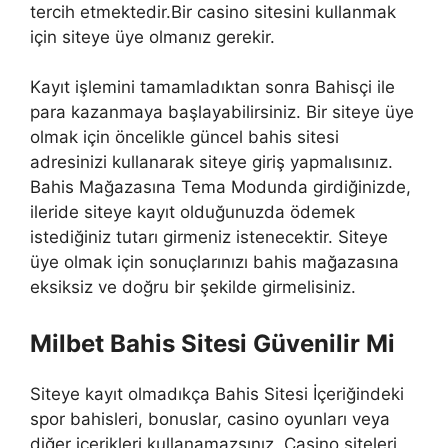
tercih etmektedir.Bir casino sitesini kullanmak
için siteye üye olmanız gerekir.
Kayıt işlemini tamamladıktan sonra Bahisçi ile
para kazanmaya başlayabilirsiniz. Bir siteye üye
olmak için öncelikle güncel bahis sitesi
adresinizi kullanarak siteye giriş yapmalısınız.
Bahis Mağazasına Tema Modunda girdiğinizde,
ileride siteye kayıt olduğunuzda ödemek
istediğiniz tutarı girmeniz istenecektir. Siteye
üye olmak için sonuçlarınızı bahis mağazasına
eksiksiz ve doğru bir şekilde girmelisiniz.
Milbet Bahis Sitesi Güvenilir Mi
Siteye kayıt olmadıkça Bahis Sitesi İçeriğindeki
spor bahisleri, bonuslar, casino oyunları veya
diğer içerikleri kullanamazsınız. Casino siteleri,