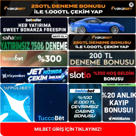
×
MILBET GİRİŞ İÇİN TIKLAYINIZ!