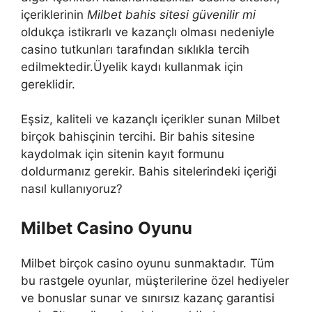
içeriklerinin
Milbet bahis sitesi güvenilir mi
oldukça istikrarlı ve kazançlı olması nedeniyle
casino tutkunları tarafından sıklıkla tercih
edilmektedir.Üyelik kaydı kullanmak için
gereklidir.
Eşsiz, kaliteli ve kazançlı içerikler sunan Milbet
birçok bahisçinin tercihi. Bir bahis sitesine
kaydolmak için sitenin kayıt formunu
doldurmanız gerekir. Bahis sitelerindeki içeriği
nasıl kullanıyoruz?
Milbet Casino Oyunu
Milbet birçok casino oyunu sunmaktadır. Tüm
bu rastgele oyunlar, müşterilerine özel hediyeler
ve bonuslar sunar ve sınırsız kazanç garantisi