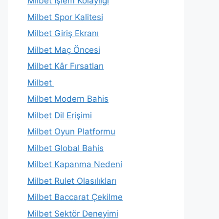
Milbet İşlem Kolaylığı
Milbet Spor Kalitesi
Milbet Giriş Ekranı
Milbet Maç Öncesi
Milbet Kâr Fırsatları
Milbet
Milbet Modern Bahis
Milbet Dil Erişimi
Milbet Oyun Platformu
Milbet Global Bahis
Milbet Kapanma Nedeni
Milbet Rulet Olasılıkları
Milbet Baccarat Çekilme
Milbet Sektör Deneyimi