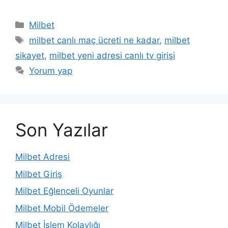
Kategoriler
Milbet
Etiketler
milbet canlı maç ücreti ne kadar
,
milbet
sikayet
,
milbet yeni adresi canlı tv girişi
Yorum yap
Son Yazılar
Milbet Adresi
Milbet Giriş
Milbet Eğlenceli Oyunlar
Milbet Mobil Ödemeler
Milbet İşlem Kolaylığı