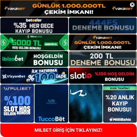
×
MILBET GİRİŞ İÇİN TIKLAYINIZ!