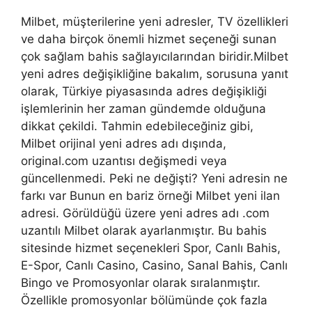
Milbet, müşterilerine yeni adresler, TV özellikleri
ve daha birçok önemli hizmet seçeneği sunan
çok sağlam bahis sağlayıcılarından biridir.Milbet
yeni adres değişikliğine bakalım, sorusuna yanıt
olarak, Türkiye piyasasında adres değişikliği
işlemlerinin her zaman gündemde olduğuna
dikkat çekildi. Tahmin edebileceğiniz gibi,
Milbet orijinal yeni adres adı dışında,
original.com uzantısı değişmedi veya
güncellenmedi. Peki ne değişti? Yeni adresin ne
farkı var Bunun en bariz örneği Milbet yeni ilan
adresi. Görüldüğü üzere yeni adres adı .com
uzantılı Milbet olarak ayarlanmıştır. Bu bahis
sitesinde hizmet seçenekleri Spor, Canlı Bahis,
E-Spor, Canlı Casino, Casino, Sanal Bahis, Canlı
Bingo ve Promosyonlar olarak sıralanmıştır.
Özellikle promosyonlar bölümünde çok fazla