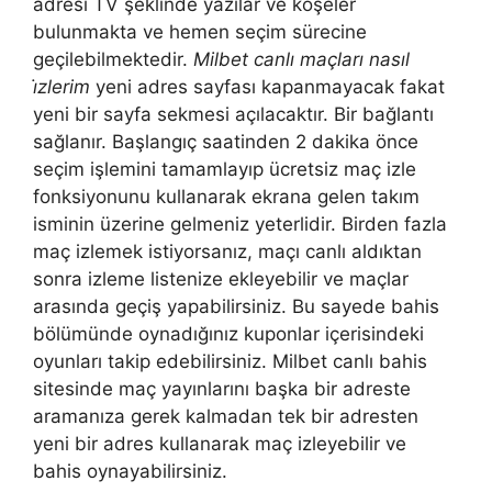
adresi TV şeklinde yazılar ve köşeler
bulunmakta ve hemen seçim sürecine
geçilebilmektedir.
Milbet canlı maçları nasıl
i̇zlerim
yeni adres sayfası kapanmayacak fakat
yeni bir sayfa sekmesi açılacaktır. Bir bağlantı
sağlanır. Başlangıç ​​saatinden 2 dakika önce
seçim işlemini tamamlayıp ücretsiz maç izle
fonksiyonunu kullanarak ekrana gelen takım
isminin üzerine gelmeniz yeterlidir. Birden fazla
maç izlemek istiyorsanız, maçı canlı aldıktan
sonra izleme listenize ekleyebilir ve maçlar
arasında geçiş yapabilirsiniz. Bu sayede bahis
bölümünde oynadığınız kuponlar içerisindeki
oyunları takip edebilirsiniz. Milbet canlı bahis
sitesinde maç yayınlarını başka bir adreste
aramanıza gerek kalmadan tek bir adresten
yeni bir adres kullanarak maç izleyebilir ve
bahis oynayabilirsiniz.