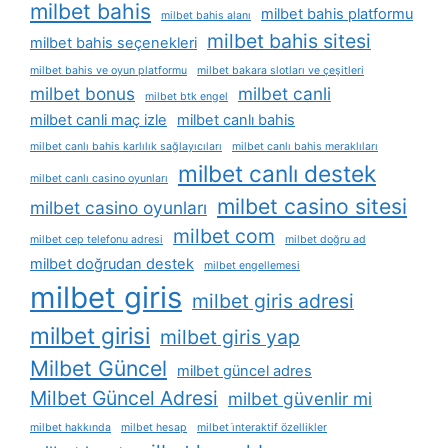
milbet bahis
milbet bahis platformu
milbet bahis alanı
milbet bahis sitesi
milbet bahis seçenekleri
milbet bahis ve oyun platformu
milbet bakara slotları ve çeşitleri
milbet bonus
milbet canli
milbet btk engel
milbet canli maç izle
milbet canlı bahis
milbet canlı bahis karlılık sağlayıcıları
milbet canlı bahis meraklıları
milbet canlı destek
milbet canlı casino oyunları
milbet casino sitesi
milbet casino oyunları
milbet com
milbet cep telefonu adresi
milbet doğru ad
milbet doğrudan destek
milbet engellemesi
milbet giris
milbet giris adresi
milbet girisi
milbet giris yap
Milbet Güncel
milbet güncel adres
Milbet Güncel Adresi
milbet güvenlir mi
milbet hakkında
milbet hesap
milbet i̇nteraktif özellikler