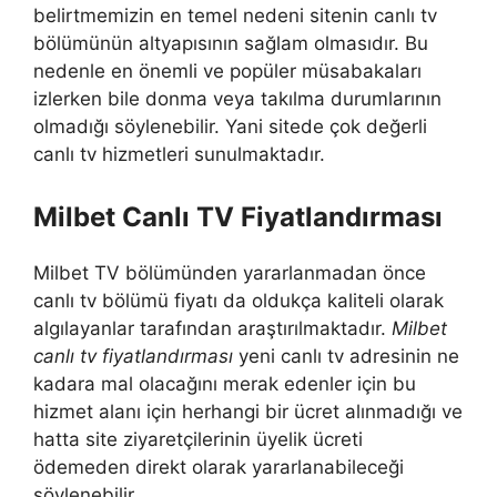
belirtmemizin en temel nedeni sitenin canlı tv
bölümünün altyapısının sağlam olmasıdır. Bu
nedenle en önemli ve popüler müsabakaları
izlerken bile donma veya takılma durumlarının
olmadığı söylenebilir. Yani sitede çok değerli
canlı tv hizmetleri sunulmaktadır.
Milbet Canlı TV Fiyatlandırması
Milbet TV bölümünden yararlanmadan önce
canlı tv bölümü fiyatı da oldukça kaliteli olarak
algılayanlar tarafından araştırılmaktadır.
Milbet
canlı tv fiyatlandırması
yeni canlı tv adresinin ne
kadara mal olacağını merak edenler için bu
hizmet alanı için herhangi bir ücret alınmadığı ve
hatta site ziyaretçilerinin üyelik ücreti
ödemeden direkt olarak yararlanabileceği
söylenebilir.