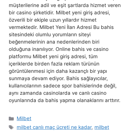
müşterilerine adil ve eşit şartlarda hizmet veren
bir casino şirketidir. Milbet yeni giriş adresi,
özverili bir ekiple uzun yıllardır hizmet
vermektedir. Milbet Yeni İlan Adresi Bu bahis
sitesindeki olumlu yorumların siteyi
beğenmelerinin ana nedenlerinden biri
olduğuna inanılıyor. Online bahis ve casino
platformu Milbet yeni giriş adresi, tüm
içeriklerde birden fazla reklam türünün
görüntülenmesi için daha kazançlı bir yapı
sunmaya devam ediyor. Bahis sağlayıcılar,
kullanıcılarının sadece spor bahislerinde değil,
aynı zamanda casinolarda ve canlı casino
oyunlarında da bahis yapma olanaklarını arttırır.
Kategoriler
Milbet
Etiketler
milbet canlı maç ücreti ne kadar
,
milbet