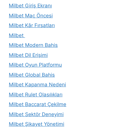
Milbet Giriş Ekranı
Milbet Maç Öncesi
Milbet Kâr Fırsatları
Milbet
Milbet Modern Bahis
Milbet Dil Erişimi
Milbet Oyun Platformu
Milbet Global Bahis
Milbet Kapanma Nedeni
Milbet Rulet Olasılıkları
Milbet Baccarat Çekilme
Milbet Sektör Deneyimi
Milbet Şikayet Yönetimi