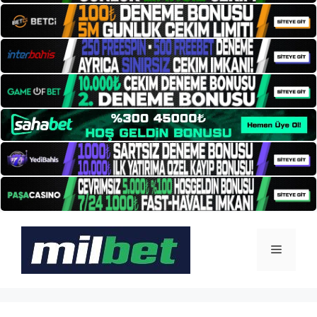
İçeriğe
atla
Menü