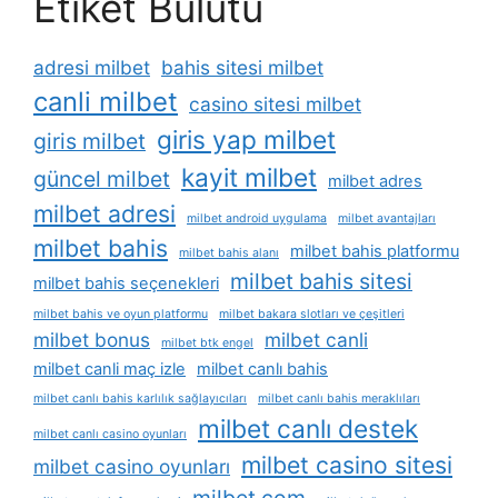
Etiket Bulutu
adresi milbet
bahis sitesi milbet
canli milbet
casino sitesi milbet
giris yap milbet
giris milbet
kayit milbet
güncel milbet
milbet adres
milbet adresi
milbet android uygulama
milbet avantajları
milbet bahis
milbet bahis platformu
milbet bahis alanı
milbet bahis sitesi
milbet bahis seçenekleri
milbet bahis ve oyun platformu
milbet bakara slotları ve çeşitleri
milbet bonus
milbet canli
milbet btk engel
milbet canli maç izle
milbet canlı bahis
milbet canlı bahis karlılık sağlayıcıları
milbet canlı bahis meraklıları
milbet canlı destek
milbet canlı casino oyunları
milbet casino sitesi
milbet casino oyunları