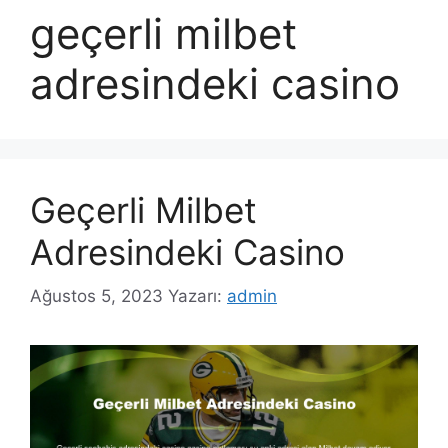
geçerli milbet
adresindeki casino
Geçerli Milbet
Adresindeki Casino
Ağustos 5, 2023
Yazarı:
admin