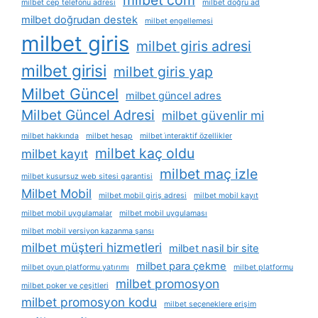
milbet com
milbet cep telefonu adresi
milbet doğru ad
milbet doğrudan destek
milbet engellemesi
milbet giris
milbet giris adresi
milbet girisi
milbet giris yap
Milbet Güncel
milbet güncel adres
Milbet Güncel Adresi
milbet güvenlir mi
milbet hakkında
milbet hesap
milbet i̇nteraktif özellikler
milbet kaç oldu
milbet kayıt
milbet maç izle
milbet kusursuz web sitesi garantisi
Milbet Mobil
milbet mobil giriş adresi
milbet mobil kayıt
milbet mobil uygulamalar
milbet mobil uygulaması
milbet mobil versiyon kazanma şansı
milbet müşteri hizmetleri
milbet nasil bir site
milbet para çekme
milbet oyun platformu yatırımı
milbet platformu
milbet promosyon
milbet poker ve çeşitleri
milbet promosyon kodu
milbet seçeneklere erişim