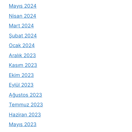
Mayıs 2024
Nisan 2024
Mart 2024
Şubat 2024
Ocak 2024
Aralık 2023
Kasım 2023
Ekim 2023
Eylül 2023
Ağustos 2023
Temmuz 2023
Haziran 2023
Mayıs 2023