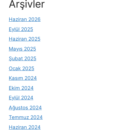
Arşivler
Haziran 2026
Eylül 2025
Haziran 2025
Mayıs 2025
Şubat 2025
Ocak 2025
Kasım 2024
Ekim 2024
Eylül 2024
Ağustos 2024
Temmuz 2024
Haziran 2024