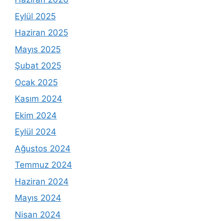
Eylül 2025
Haziran 2025
Mayıs 2025
Şubat 2025
Ocak 2025
Kasım 2024
Ekim 2024
Eylül 2024
Ağustos 2024
Temmuz 2024
Haziran 2024
Mayıs 2024
Nisan 2024