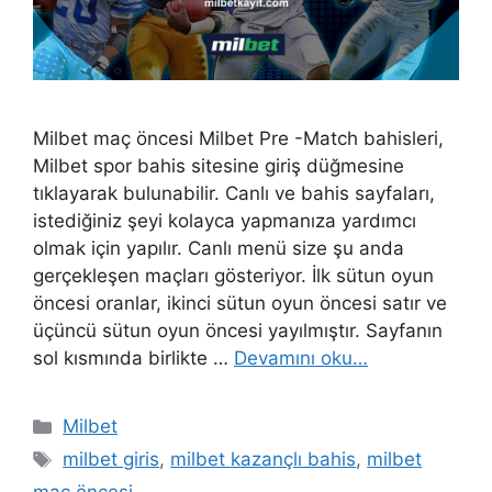
Milbet maç öncesi Milbet Pre -Match bahisleri,
Milbet spor bahis sitesine giriş düğmesine
tıklayarak bulunabilir. Canlı ve bahis sayfaları,
istediğiniz şeyi kolayca yapmanıza yardımcı
olmak için yapılır. Canlı menü size şu anda
gerçekleşen maçları gösteriyor. İlk sütun oyun
öncesi oranlar, ikinci sütun oyun öncesi satır ve
üçüncü sütun oyun öncesi yayılmıştır. Sayfanın
sol kısmında birlikte …
Devamını oku…
Kategoriler
Milbet
Etiketler
milbet giris
,
milbet kazançlı bahis
,
milbet