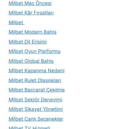
Milbet Maç Öncesi
Milbet Kâr Fırsatları
Milbet
Milbet Modern Bahis
Milbet Dil Erişimi
Milbet Oyun Platformu
Milbet Global Bahis
Milbet Kapanma Nedeni
Milbet Rulet Olasılıkları
Milbet Baccarat Çekilme
Milbet Sektör Deneyimi
Milbet Şikayet Yönetimi
Milbet Canlı Seçenekler
Milbet TV Hizmeti