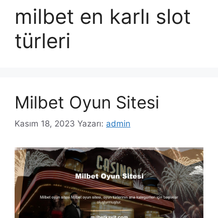
milbet en karlı slot
türleri
Milbet Oyun Sitesi
Kasım 18, 2023
Yazarı:
admin