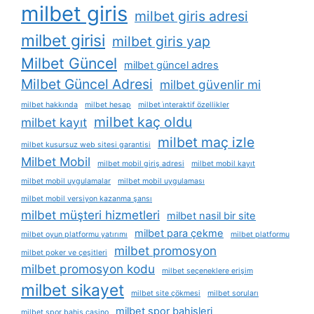
milbet giris
milbet giris adresi
milbet girisi
milbet giris yap
Milbet Güncel
milbet güncel adres
Milbet Güncel Adresi
milbet güvenlir mi
milbet hakkında
milbet hesap
milbet i̇nteraktif özellikler
milbet kaç oldu
milbet kayıt
milbet maç izle
milbet kusursuz web sitesi garantisi
Milbet Mobil
milbet mobil giriş adresi
milbet mobil kayıt
milbet mobil uygulamalar
milbet mobil uygulaması
milbet mobil versiyon kazanma şansı
milbet müşteri hizmetleri
milbet nasil bir site
milbet para çekme
milbet oyun platformu yatırımı
milbet platformu
milbet promosyon
milbet poker ve çeşitleri
milbet promosyon kodu
milbet seçeneklere erişim
milbet sikayet
milbet site çökmesi
milbet soruları
milbet spor bahisleri
milbet spor bahis casino