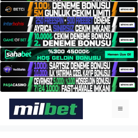
İçeriğe
atla
Menü