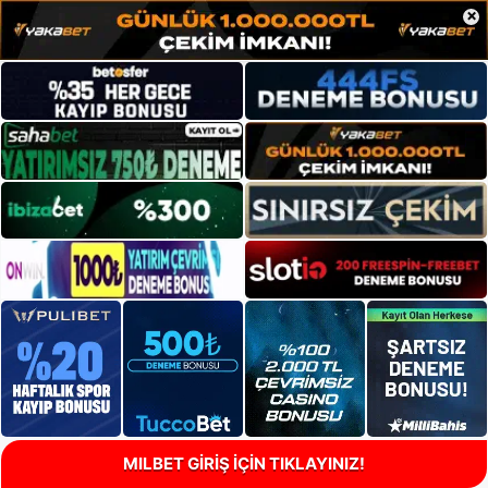
×
MILBET GİRİŞ İÇİN TIKLAYINIZ!