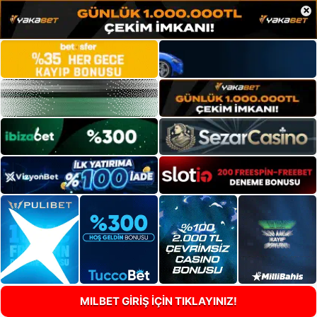
×
MILBET GİRİŞ İÇİN TIKLAYINIZ!