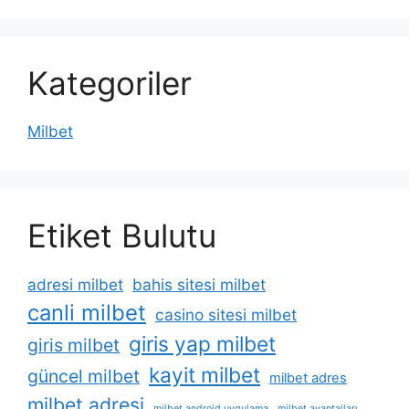
Kategoriler
Milbet
Etiket Bulutu
adresi milbet
bahis sitesi milbet
canli milbet
casino sitesi milbet
giris yap milbet
giris milbet
kayit milbet
güncel milbet
milbet adres
milbet adresi
milbet android uygulama
milbet avantajları