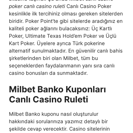
poker canlı casino ruleti
Canlı Casino Poker
kesinlikle ilk tercihiniz olması gereken sitelerden
biridir. Poker Point’te gibi sitelerde aradığınız en
kaliteli poker ağlarını bulacaksınız: Üç Kartlı
Poker, Ultimate Texas Hold’em Poker ve Üçlü
Kart Poker. Üyelere ayrıca Türk pokerine
alternatif sunulmaktadır. En güvenilir canlı bahis
şirketlerinden biri olan Milbet, tüm bu
seçeneklerden faydalanmanın yanı sıra canlı
casino bonusları da sunmaktadır.
Milbet Banko Kuponları
Canlı Casino Ruleti
Milbet Banko kuponu nasıl oluşturulur
hakkındaki sorularınıza yazımız detaylı bir
şekilde cevap verecektir. Casino sitelerinin