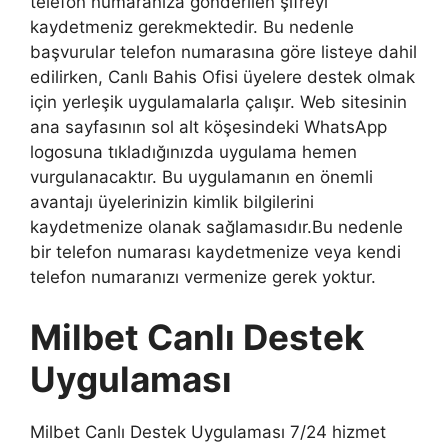
telefon numaranıza gönderilen şifreyi
kaydetmeniz gerekmektedir. Bu nedenle
başvurular telefon numarasına göre listeye dahil
edilirken, Canlı Bahis Ofisi üyelere destek olmak
için yerleşik uygulamalarla çalışır. Web sitesinin
ana sayfasının sol alt köşesindeki WhatsApp
logosuna tıkladığınızda uygulama hemen
vurgulanacaktır. Bu uygulamanın en önemli
avantajı üyelerinizin kimlik bilgilerini
kaydetmenize olanak sağlamasıdır.Bu nedenle
bir telefon numarası kaydetmenize veya kendi
telefon numaranızı vermenize gerek yoktur.
Milbet Canlı Destek
Uygulaması
Milbet Canlı Destek Uygulaması 7/24 hizmet