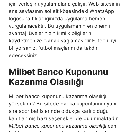
için yerleşik uygulamalarla çalışır. Web sitesinin
ana sayfasının sol alt köşesindeki WhatsApp
logosuna tıkladığınızda uygulama hemen
vurgulanacaktır. Bu uygulamanın en önemli
avantajı üyelerinizin kimlik bilgilerini
kaydetmenize olanak sağlamasıdır.Futbolu iyi
biliyorsanız, futbol maçlarını da takdir
edeceksiniz.
Milbet Banco Kuponunu
Kazanma Olasılığı
Milbet banco kuponunu kazanma olasılığı
yüksek mi? Bu sitede banka kuponlarının yanı
sıra spor bahislerinde oldukça karlı olduğu
kanıtlanmış bazı seçenekler de bulunmaktadır.
Milbet banco kuponunu kazanma olasılığı
canlı