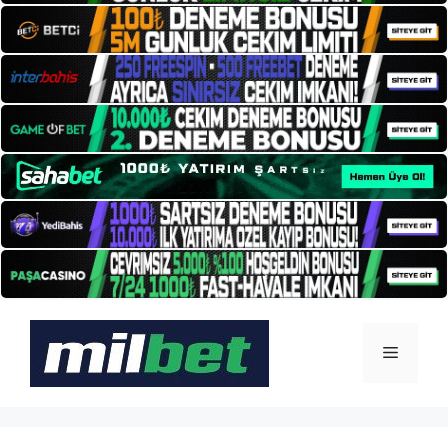
İçeriğe
atla
Menü