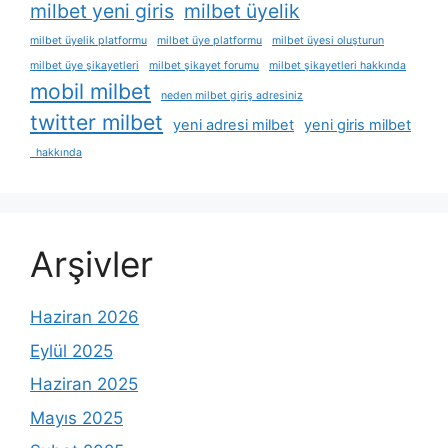
milbet yeni giris
milbet üyelik
milbet üyelik platformu
milbet üye platformu
milbet üyesi oluşturun
milbet üye şikayetleri
milbet şikayet forumu
milbet şikayetleri hakkında
mobil milbet
neden milbet giriş adresiniz
twitter milbet
yeni adresi milbet
yeni giris milbet
hakkında
Arşivler
Haziran 2026
Eylül 2025
Haziran 2025
Mayıs 2025