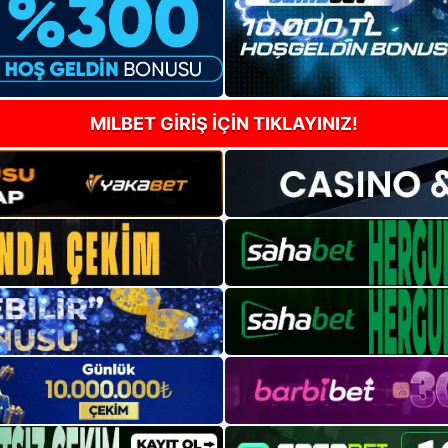
MILBET GİRİŞ İÇİN TIKLAYINIZ!