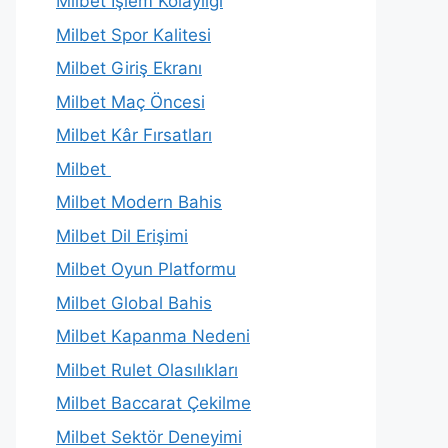
Milbet İşlem Kolaylığı
Milbet Spor Kalitesi
Milbet Giriş Ekranı
Milbet Maç Öncesi
Milbet Kâr Fırsatları
Milbet
Milbet Modern Bahis
Milbet Dil Erişimi
Milbet Oyun Platformu
Milbet Global Bahis
Milbet Kapanma Nedeni
Milbet Rulet Olasılıkları
Milbet Baccarat Çekilme
Milbet Sektör Deneyimi