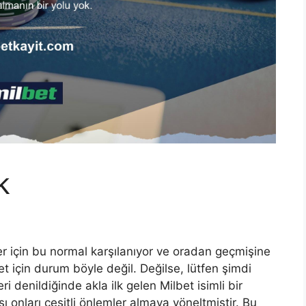
k
er için bu normal karşılanıyor ve oradan geçmişine
et için durum böyle değil. Değilse, lütfen şimdi
ri denildiğinde akla ilk gelen Milbet isimli bir
ası onları çeşitli önlemler almaya yöneltmiştir. Bu