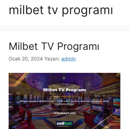
milbet tv programı
Milbet TV Programı
Ocak 20, 2024
Yazarı:
admin