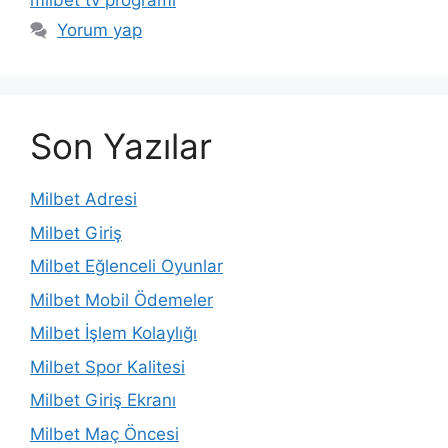
milbet tv programı
Yorum yap
Son Yazılar
Milbet Adresi
Milbet Giriş
Milbet Eğlenceli Oyunlar
Milbet Mobil Ödemeler
Milbet İşlem Kolaylığı
Milbet Spor Kalitesi
Milbet Giriş Ekranı
Milbet Maç Öncesi