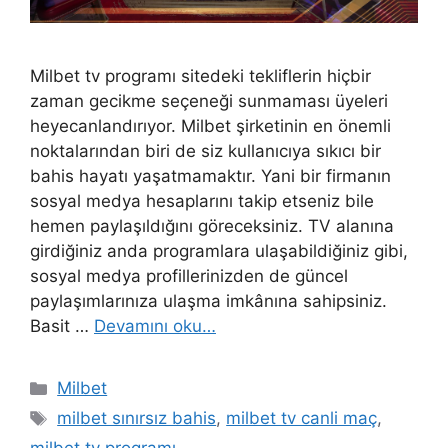
Milbet tv programı sitedeki tekliflerin hiçbir
zaman gecikme seçeneği sunmaması üyeleri
heyecanlandırıyor. Milbet şirketinin en önemli
noktalarından biri de siz kullanıcıya sıkıcı bir
bahis hayatı yaşatmamaktır. Yani bir firmanın
sosyal medya hesaplarını takip etseniz bile
hemen paylaşıldığını göreceksiniz. TV alanına
girdiğiniz anda programlara ulaşabildiğiniz gibi,
sosyal medya profillerinizden de güncel
paylaşımlarınıza ulaşma imkânına sahipsiniz.
Basit …
Devamını oku…
Kategoriler
Milbet
Etiketler
milbet sınırsız bahis
,
milbet tv canli maç
,