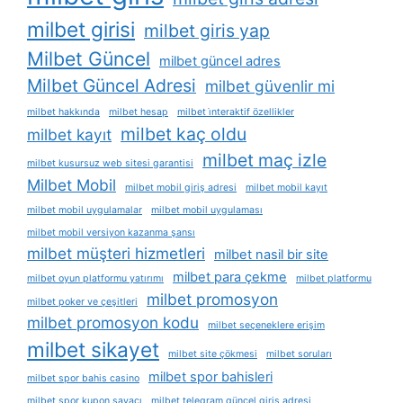
milbet girisi
milbet giris yap
Milbet Güncel
milbet güncel adres
Milbet Güncel Adresi
milbet güvenlir mi
milbet hakkında
milbet hesap
milbet i̇nteraktif özellikler
milbet kaç oldu
milbet kayıt
milbet maç izle
milbet kusursuz web sitesi garantisi
Milbet Mobil
milbet mobil giriş adresi
milbet mobil kayıt
milbet mobil uygulamalar
milbet mobil uygulaması
milbet mobil versiyon kazanma şansı
milbet müşteri hizmetleri
milbet nasil bir site
milbet para çekme
milbet oyun platformu yatırımı
milbet platformu
milbet promosyon
milbet poker ve çeşitleri
milbet promosyon kodu
milbet seçeneklere erişim
milbet sikayet
milbet site çökmesi
milbet soruları
milbet spor bahisleri
milbet spor bahis casino
milbet spor kupon sayacı
milbet telegram güncel giriş adresi