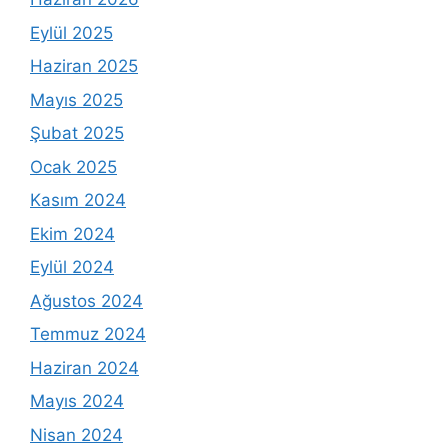
Eylül 2025
Haziran 2025
Mayıs 2025
Şubat 2025
Ocak 2025
Kasım 2024
Ekim 2024
Eylül 2024
Ağustos 2024
Temmuz 2024
Haziran 2024
Mayıs 2024
Nisan 2024