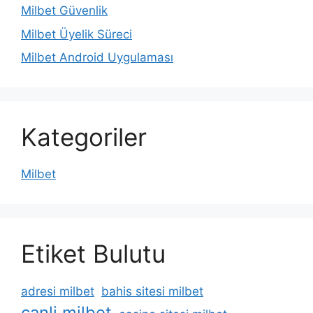
Milbet Güvenlik
Milbet Üyelik Süreci
Milbet Android Uygulaması
Kategoriler
Milbet
Etiket Bulutu
adresi milbet
bahis sitesi milbet
canli milbet