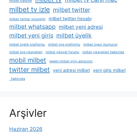
milbet transfer
milbet tv izle
milbet twitter
milbet twitter hesabı
milbet twitter güvenliği
milbet whatsapp
milbet yeni adresi
milbet yeni giris
milbet üyelik
milbet üyelik platformu
milbet üye platformu
milbet üyesi oluşturun
milbet üye şikayetleri
milbet şikayet forumu
milbet şikayetleri hakkında
mobil milbet
neden milbet giriş adresiniz
twitter milbet
yeni adresi milbet
yeni giris milbet
hakkında
Arşivler
Haziran 2026