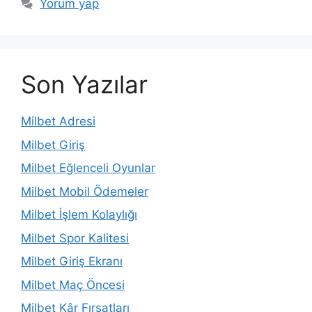
Yorum yap
Son Yazılar
Milbet Adresi
Milbet Giriş
Milbet Eğlenceli Oyunlar
Milbet Mobil Ödemeler
Milbet İşlem Kolaylığı
Milbet Spor Kalitesi
Milbet Giriş Ekranı
Milbet Maç Öncesi
Milbet Kâr Fırsatları