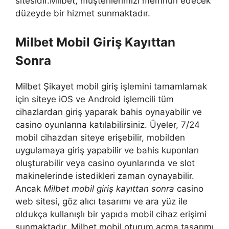
sitesidir.Milbet, müşterilerimizi memnun edecek
düzeyde bir hizmet sunmaktadır.
Milbet Mobil Giriş Kayıttan
Sonra
Milbet Şikayet mobil giriş işlemini tamamlamak
için siteye iOS ve Android işlemcili tüm
cihazlardan giriş yaparak bahis oynayabilir ve
casino oyunlarına katılabilirsiniz. Üyeler, 7/24
mobil cihazdan siteye erişebilir, mobilden
uygulamaya giriş yapabilir ve bahis kuponları
oluşturabilir veya casino oyunlarında ve slot
makinelerinde istedikleri zaman oynayabilir.
Ancak
Milbet mobil giriş kayıttan sonra
casino
web sitesi, göz alıcı tasarımı ve ara yüz ile
oldukça kullanışlı bir yapıda mobil cihaz erişimi
sunmaktadır. Milbet mobil oturum açma tasarımı