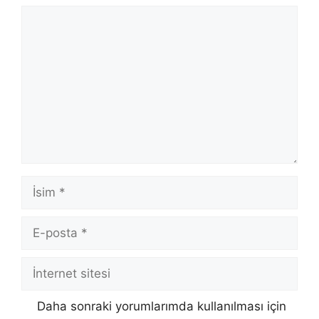
Yorum
İsim
E-
posta
İnternet
sitesi
Daha sonraki yorumlarımda kullanılması için