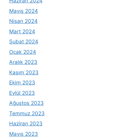
Haziran 2024
Mayıs 2024
Nisan 2024
Mart 2024
Şubat 2024
Ocak 2024
Aralık 2023
Kasım 2023
Ekim 2023
Eylül 2023
Ağustos 2023
Temmuz 2023
Haziran 2023
Mayıs 2023