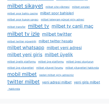
milbet sikayet
milbet site çökmesi
milbet soruları
milbet spor bahisleri
milbet spor bahis casino
milbet spor kupon sayacı
milbet telegram güncel giriş adresi
milbet tv
milbet tv canli maç
milbet transfer
milbet tv izle
milbet twitter
milbet twitter hesabı
milbet twitter güvenliği
milbet whatsapp
milbet yeni adresi
milbet yeni giris
milbet üyelik
milbet üyelik platformu
milbet üye platformu
milbet üyesi oluşturun
milbet üye şikayetleri
milbet şikayet forumu
milbet şikayetleri hakkında
mobil milbet
neden milbet giriş adresiniz
twitter milbet
yeni adresi milbet
yeni giris milbet
hakkında