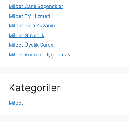
Milbet Canlı Seçenekler
Milbet TV Hizmeti
Milbet Para Kazanın
Milbet Güvenlik
Milbet Üyelik Süreci
Milbet Android Uygulaması
Kategoriler
Milbet