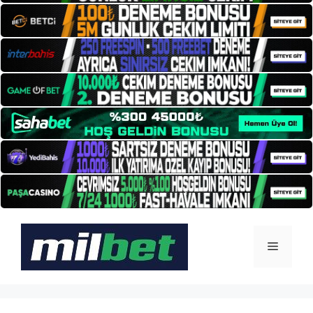
İçeriğe
atla
Menü