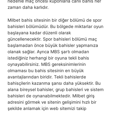
nedenle maç öncesi kuponlarla canlı bahis her
zaman daha karlıdır.
Milbet bahis sitesinin bir diğer bölümü de spor
bahisleri bölümüdür. Bu bölgede miktarlar oyun
başlayana kadar düzenli olarak
güncellenecektir. Spor bahisleri bölümü maç
başlamadan önce büyük bahisler yapmanıza
olanak sağlar. Ayrıca MBS şartı olmadan
istediğiniz herhangi bir oyuna tekli bahis
oynayabilirsiniz. MBS gereksinimlerinin
olmaması bu bahis sitesinin en büyük
avantajlarından biridir. Tekli bahislerde
bahisçilerin kazanma şansı daha yüksektir. Bu
alana bireysel bahisler, grup bahisleri ve sistem
bahisleri de oynanabilmektedir. Milbet giriş
adresini görmek ve sitenin gelişimini hızlı bir
şekilde anlamak için web sitemizi takip