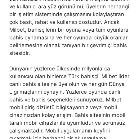
ve kullanıcı ara yüz görünümü, üyelerin herhangi
bir işletim sisteminde çalışmasını kolaylaştıran
çok basit, rahat ve kullanıcı dostudur. Ancak
Milbet, bahisçilerin bir oyuna veya tüm oyunlara
bahis oynamasına ve her oyunda büyük oranlar
belirlemesine olanak tanıyan bir çevrimiçi bahis
sitesidir.
Dünyanın yüzlerce ülkesinde milyonlarca
kullanıcısı olan binlerce Türk bahisçi. Milbet lider
canlı bahis sitesine üye olun ve her gün Dünya
Ligi maçlarını oynayın. Yüzlerce oyunda canlı
bahis ve bahis seçenekleri sunuyoruz. Milbet
mobil giriş dizüstü bilgisayarınız veya mobil
cihazınızdan kolay erişim. Bahis sitesinin mobil
tarafı mobil cihazlar ile uyumludur ve sorunsuz
çalışmaktadır. Mobil uygulamanın keyfini
çıkarmak için herhangi bir ek uygulama