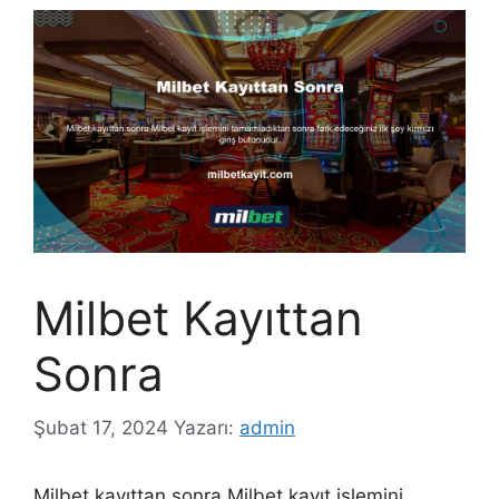
Milbet Kayıttan
Sonra
Şubat 17, 2024
Yazarı:
admin
Milbet kayıttan sonra Milbet kayıt işlemini