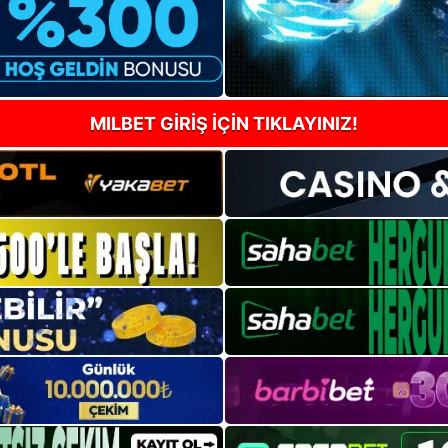
MILBET GİRİŞ İÇİN TIKLAYINIZ!